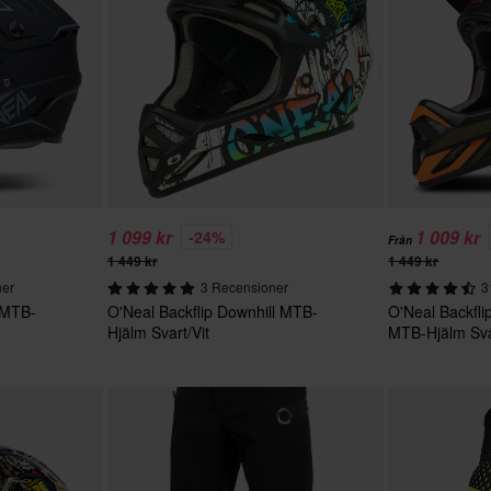
1 099 kr
1 009 kr
-24%
Från
1 449 kr
1 449 kr
ner
3 Recensioner
3
 MTB-
O'Neal Backflip Downhill MTB-
O'Neal Backfli
Hjälm Svart/Vit
MTB-Hjälm Sva