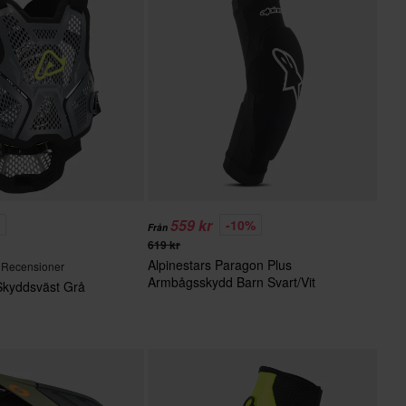
559 kr
%
-10%
Från
619 kr
Alpinestars Paragon Plus
 Recensioner
Armbågsskydd Barn Svart/Vit
Skyddsväst Grå