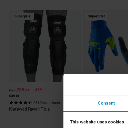
Superpris!
Superpris!
295 kr
239 kr
-46%
-37%
Från
Från
549 kr
379 kr
Leatt Moto 1.5 V26 Cros
251 Recensioner
Consent
Barn Storm Blå
Knäskydd Raven Tibia
This website uses cookies