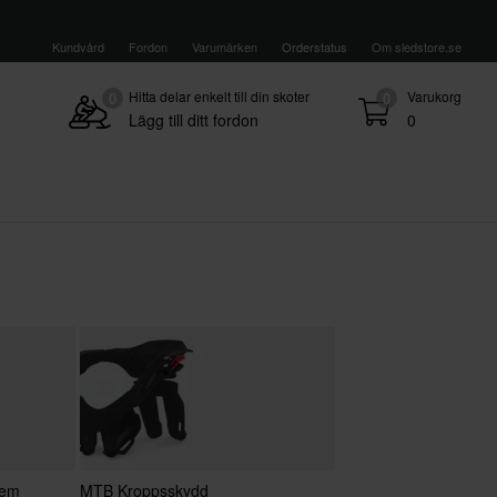
Kundvård
Fordon
Varumärken
Orderstatus
Om sledstore.se
Hitta delar enkelt till din skoter
Varukorg
0
0
Lägg till ditt fordon
0
tem
MTB Kroppsskydd