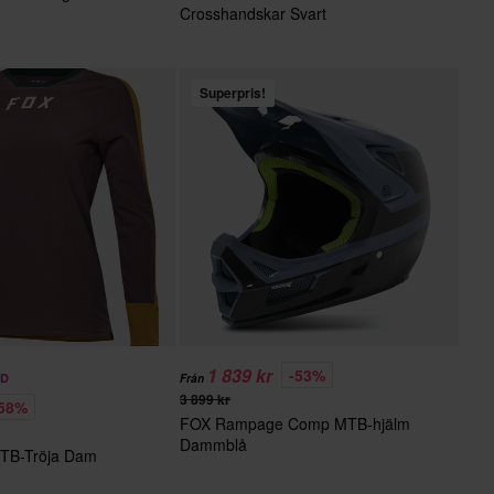
Crosshandskar Svart
Superpris!
1 839 kr
-53%
AD
Från
3 899 kr
-58%
FOX Rampage Comp MTB-hjälm
Dammblå
TB-Tröja Dam