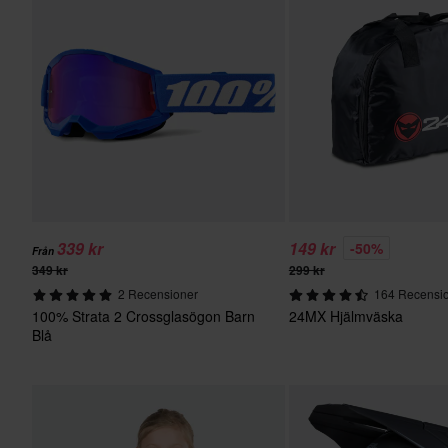
339 kr
149 kr
-50%
Från
349 kr
299 kr
2 Recensioner
164 Recensi
100% Strata 2 Crossglasögon Barn
24MX Hjälmväska
Blå