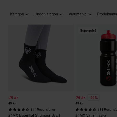
Kategori
Underkategori
Varumärke
Produktanv
Superpris!
45 kr
25 kr
-49%
49 kr
49 kr
111 Recensioner
134 Recensi
24MX Essential Strumpor Svart
24MX Vattenflaska