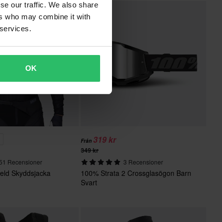
se our traffic. We also share
ers who may combine it with
 services.
OK
319 kr
%
Från
349 kr
51 Recensioner
3 Recensioner
ield Skyddsjacka
100% Strata 2 Crossglasögon Barn
Svart