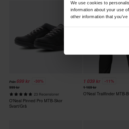
We use cookies to personalis
information about your use of
other information that you’ve
699 kr
1 039 kr
-30%
-11%
Från
999 kr
1 169 kr
O'Neal Trailfinder MTB-B
23 Recensioner
O'Neal Pinned Pro MTB-Skor
Svart/Grå