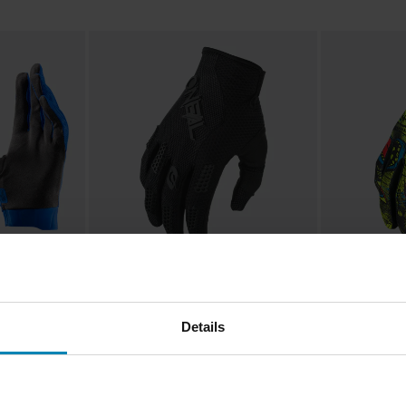
199 kr
199 kr
-29%
-13
Från
279 kr
229 kr
shandskar
25 Recensioner
6
Details
O'Neal Element Racewear
O'Neal Matrix
Crosshandskar Barn Svart
Crosshandskar