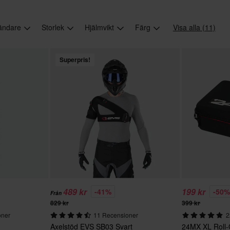
ändare
Storlek
Hjälmvikt
Färg
Visa alla (11)
Superpris!
489 kr
199 kr
-41%
-50
Från
829 kr
399 kr
oner
11 Recensioner
2
Axelstöd EVS SB03 Svart
24MX XL Roll-