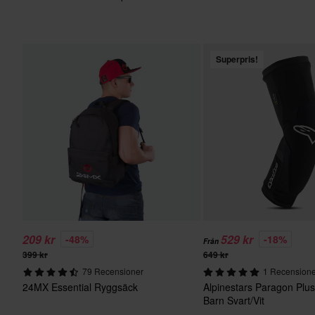
Superpris!
209 kr
529 kr
-48%
-18%
Från
399 kr
649 kr
79 Recensioner
1 Recension
24MX Essential Ryggsäck
Alpinestars Paragon Plu
Barn Svart/Vit