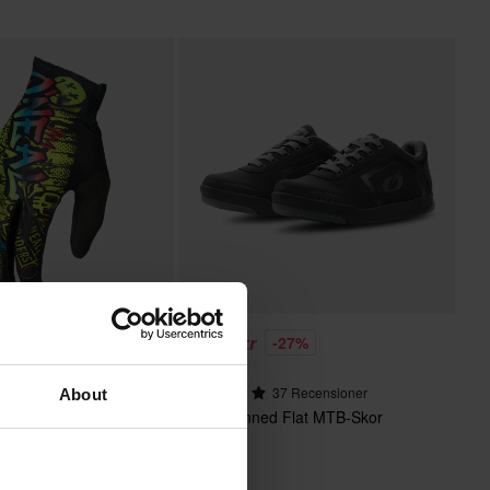
659 kr
%
-27%
Från
899 kr
 Recensioner
37 Recensioner
About
 Rancid
O'Neal Pinned Flat MTB-Skor
 Barn Svart/Neongul
Svart/Grå