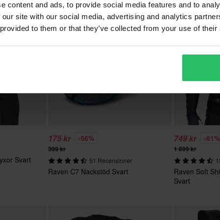
e content and ads, to provide social media features and to analy
Superpris!
 our site with our social media, advertising and analytics partn
 provided to them or that they’ve collected from your use of their
175 kr
749 kr
-56%
-61
399 kr
1 899 kr
yxor Svart
51 Recensioner
1
Raven C7 Nackstöd Svart
Raven Soft Sh
Svart