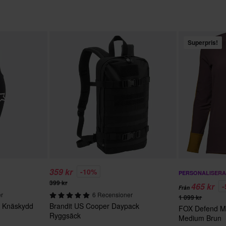
Superpris!
359 kr
-10%
PERSONALISER
399 kr
465 kr
Från
er
6 Recensioner
1 099 kr
s Knäskydd
Brandit US Cooper Daypack
FOX Defend M
Ryggsäck
Medium Brun