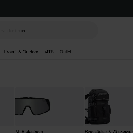
Livsstil & Outdoor
MTB
Outlet
MTB-glasögon
Ryggsäckar & Vätskesys