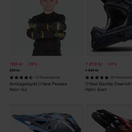
169 kr
1 019 kr
-26%
-24%
229 kr
1 349 kr
12 Recensioner
29 Recensio
Armbågsskydd O'Neal Peewee
O'Neal Backflip Downhill
Neon Gul
Hjälm Svart