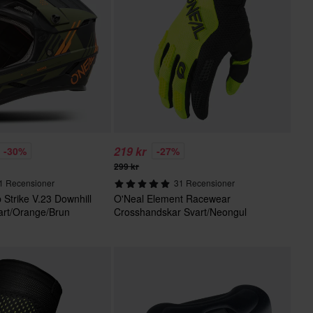
219 kr
-30%
-27%
299 kr
1 Recensioner
31 Recensioner
p Strike V.23 Downhill
O'Neal Element Racewear
rt/Orange/Brun
Crosshandskar Svart/Neongul