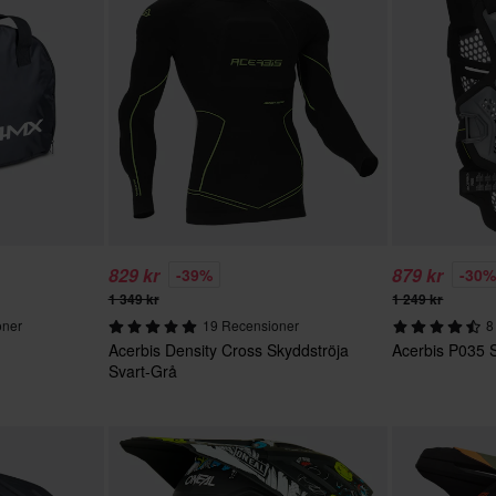
829 kr
879 kr
-39%
-30
1 349 kr
1 249 kr
oner
19 Recensioner
8
Acerbis Density Cross Skyddströja
Acerbis P035 
Svart-Grå