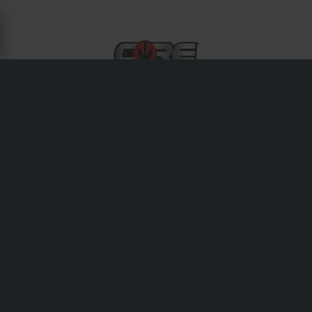
OM CORE MOTO
Core Moto tillverkar högkvalitativa bromsslangar –
tillverkade i USA.
Frakt & Leverans
Köpvillkor
Betalning
Integritetspolicy
Returer
Ångerrätt
Orderstatus
Reklamationer & Klagomål
Information om återvinning
Om Sledstore.se
Lediga jobb
Försäkran om överensstämmelse