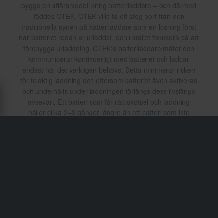
bygga en affärsmodell kring batteriladdare – och därmed
föddes CTEK. CTEK ville ta ett steg bort från den
traditionella synen på batteriladdare som en lösning först
när batteriet redan är urladdat, och i stället fokusera på att
förebygga urladdning. CTEK:s batteriladdare mäter och
kommunicerar kontinuerligt med batteriet och laddar
endast när det verkligen behövs. Detta minimerar risken
för felaktig laddning och eftersom batteriet även aktiveras
och underhålls under laddningen förlängs dess livslängd
avsevärt. Ett batteri som får rätt skötsel och laddning
håller cirka 2–3 gånger längre än ett batteri som inte
underhålls regelbundet. CTEK har ett antal patenterade
funktioner som gör deras laddare unika, och företaget har
under åren utvecklat en stark innovationsförmåga som
ständigt driver dem framåt. CTEK strävar efter att deras
laddare ska uppfylla alla krav på batterivård, samtidigt
som man hela tiden tar hänsyn till kundernas framtida
behov. CTEK har verksamhet i USA och Kina, medan
huvudkontor och utveckling finns i Vikmanshyttan i
Dalarna, Sverige.