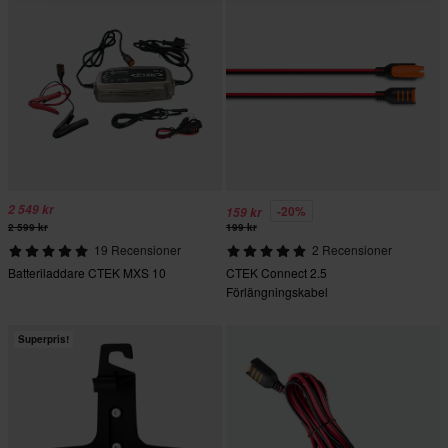
2 549 kr
-20%
159 kr
2 599 kr
199 kr
19 Recensioner
2 Recensioner
Batteriladdare CTEK MXS 10
CTEK Connect 2.5
Förlängningskabel
Superpris!