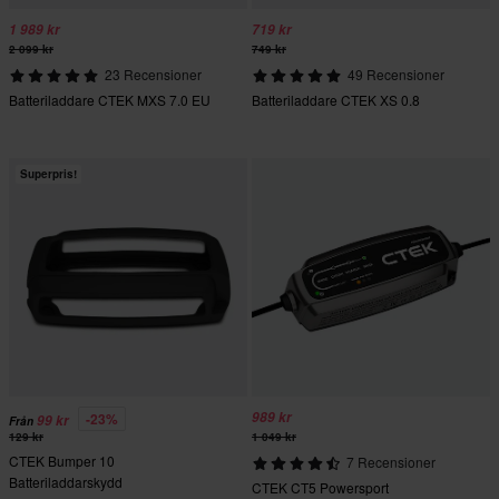
1 989 kr
719 kr
2 099 kr
749 kr
23 Recensioner
49 Recensioner
Batteriladdare CTEK MXS 7.0 EU
Batteriladdare CTEK XS 0.8
Superpris!
989 kr
-23%
99 kr
Från
129 kr
1 049 kr
CTEK Bumper 10
7 Recensioner
Batteriladdarskydd
CTEK CT5 Powersport