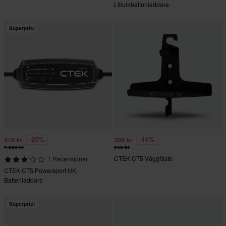
Litiumbatteriladdare
Superpris!
-20%
-16%
879 kr
209 kr
1 099 kr
249 kr
CTEK CT5 Väggfäste
1 Recensioner
CTEK CT5 Powersport UK
Batteriladdare
Superpris!