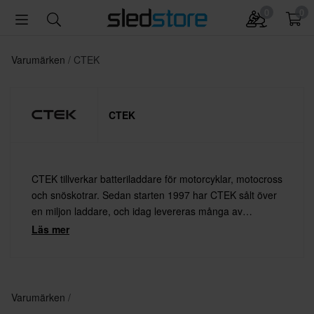
0
0
Varumärken
CTEK
CTEK
CTEK tillverkar batteriladdare för motorcyklar, motocross
och snöskotrar. Sedan starten 1997 har CTEK sålt över
en miljon laddare, och idag levereras många av
världens mest prestigefyllda motorcykelmärken med
Läs mer
CTEK-laddare som standard.
Varumärken