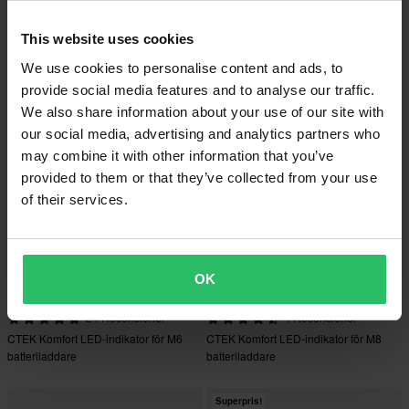
6 Recensioner
2 Recensioner
CTEK Pigtail Batteriindikator
CTEK XS 0,8 UK Batteriladdare
This website uses cookies
We use cookies to personalise content and ads, to
provide social media features and to analyse our traffic.
We also share information about your use of our site with
our social media, advertising and analytics partners who
may combine it with other information that you’ve
provided to them or that they’ve collected from your use
of their services.
OK
149 kr
149 kr
24 Recensioner
4 Recensioner
CTEK Komfort LED-indikator för M6
CTEK Komfort LED-indikator för M8
batteriladdare
batteriladdare
Superpris!