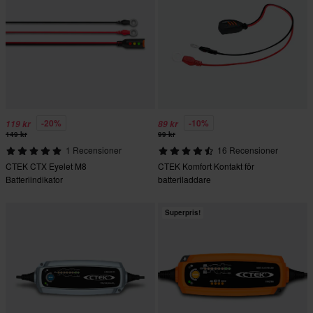
-20%
-10%
119 kr
89 kr
149 kr
99 kr
1 Recensioner
16 Recensioner
CTEK CTX Eyelet M8
CTEK Komfort Kontakt för
Batteriindikator
batteriladdare
Superpris!