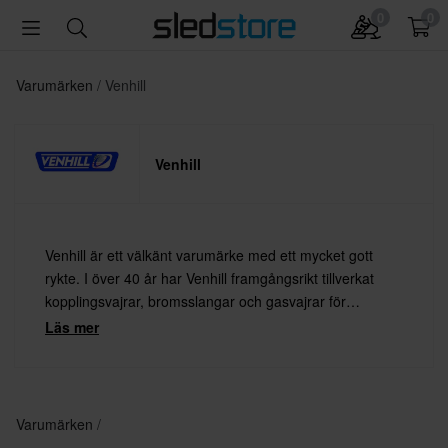
0
0
Varumärken
Venhill
Venhill
Venhill är ett välkänt varumärke med ett mycket gott
rykte. I över 40 år har Venhill framgångsrikt tillverkat
kopplingsvajrar, bromsslangar och gasvajrar för
motorcyklar, motocross och fyrhjulingar. Alla Venhills
Läs mer
produkter tillverkas och testas i England.
Varumärken