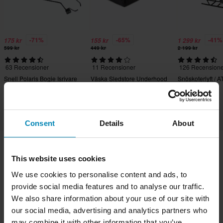
-71%
-65%
-41%
175 kr
155 kr
1 299 kr
599 kr
449 kr
2 199 kr
63 Recensioner
11 Recensioner
126 Recensione
Snell Polaris Bogie Isrivare
Väska Sledstore Underhood
Snöskoterlyft / A
Bag
Proworks
Consent
Details
About
This website uses cookies
Frakt & Leverans
Köpvillkor
Betalning
We use cookies to personalise content and ads, to
Integritetspolicy
Returer
Ångerrätt
provide social media features and to analyse our traffic.
Orderstatus
Reklamationer & Klagomål
We also share information about your use of our site with
Information om återvinning
Om Sledstore.se
our social media, advertising and analytics partners who
Lediga jobb
Försäkran om överensstämmelse
may combine it with other information that you’ve