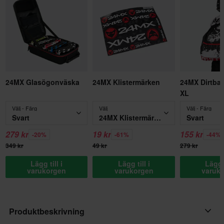
24MX Glasögonväska
24MX Klistermärken
24MX Dirtba
XL
Välj - Färg
Välj
Välj - Färg
Svart
24MX Klistermärken
Svart
279 kr
19 kr
155 kr
-20%
-61%
-44%
349 kr
49 kr
279 kr
Lägg till i
Lägg till i
Lägg t
varukorgen
varukorgen
varuk
Produktbeskrivning