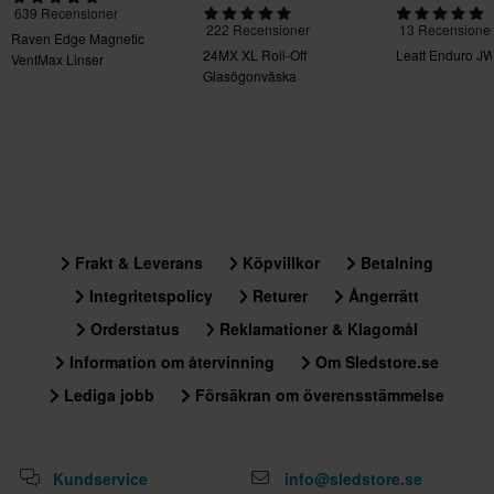
639 Recensioner
222 Recensioner
13 Recensione
Raven Edge Magnetic
24MX XL Roll-Off
Leatt Enduro JW
VentMax Linser
Glasögonväska
Frakt & Leverans
Köpvillkor
Betalning
Integritetspolicy
Returer
Ångerrätt
Orderstatus
Reklamationer & Klagomål
Information om återvinning
Om Sledstore.se
Lediga jobb
Försäkran om överensstämmelse
Kundservice
info@sledstore.se