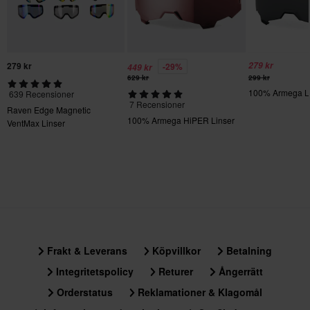
279 kr
279 kr
-29%
449 kr
629 kr
299 kr
100% Armega L
639 Recensioner
7 Recensioner
Raven Edge Magnetic
100% Armega HiPER Linser
VentMax Linser
Frakt & Leverans
Köpvillkor
Betalning
Integritetspolicy
Returer
Ångerrätt
Orderstatus
Reklamationer & Klagomål