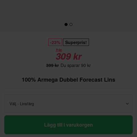
-23%
Superpris!
Från
309 kr
399 kr
Du sparar 90 kr
100% Armega Dubbel Forecast Lins
Välj - Linsfärg
Lägg till i varukorgen