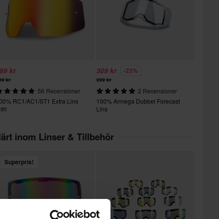
89 kr
309 kr
-23%
99 kr
399 kr
56 Recensioner
2 Recensioner
00% RC1/AC1/ST1 Extra Lins
100% Armega Dubbel Forecast
mfri
Lins
ärt inom Linser & Tillbehör
Superpris!