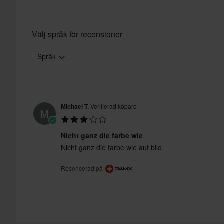
vår
Kundvård-sida
för mer information och villkor.
Välj språk för recensioner
Språk
Michael T.
Verifierad köpare
M
Nicht ganz die farbe wie
Nicht ganz die farbe wie auf bild
Resencerad på