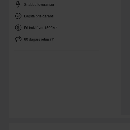
Snabba leveranser
Lägsta pris-garanti
Fri frakt över 1500kr*
60 dagars returrätt*