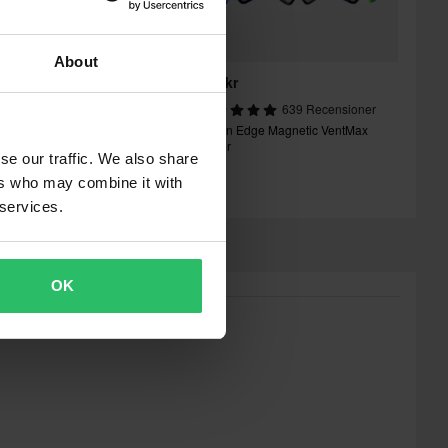
About
19 kr
279 kr
-22%
79 kr
639 Recensioner
251 Recensioner
Raven Edge Magnetic VentMax
aven Edge Magnetic Linser
Linser
se our traffic. We also share
ers who may combine it with
 services.
OK