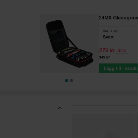
24MX Glasögon
Välj - Färg
Svart
279 kr
-20%
349 kr
Lägg till i varu