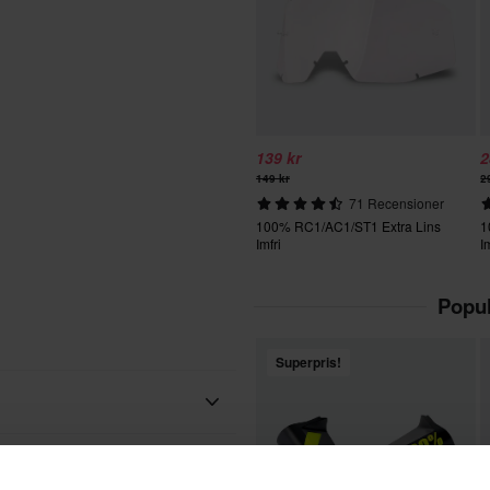
139 kr
2
149 kr
2
71 Recensioner
100% RC1/AC1/ST1 Extra Lins
1
Imfri
I
Popul
Superpris!
Vuxen