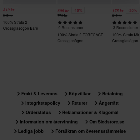
319 kr
-10%
-20%
699 kr
175 kr
349 kr
779 kr
219 kr
100% Strata 2
9 Recensioner
3 Recensioner
Crossglasögon Barn
100% Strata 2 FORECAST
100% Strata Min
Crossglasögon
Crossglasögon 
Lins
Frakt & Leverans
Köpvillkor
Betalning
Integritetspolicy
Returer
Ångerrätt
Orderstatus
Reklamationer & Klagomål
Information om återvinning
Om Sledstore.se
Lediga jobb
Försäkran om överensstämmelse