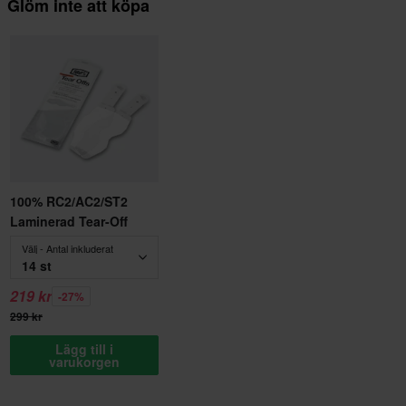
Glöm inte att köpa
100% RC2/AC2/ST2
Laminerad Tear-Off
Välj - Antal inkluderat
14 st
219 kr
-27%
299 kr
Lägg till i
varukorgen