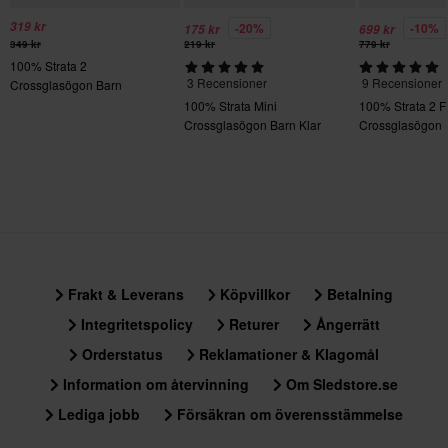
319 kr
-20%
-10%
175 kr
699 kr
349 kr
219 kr
779 kr
100% Strata 2
3 Recensioner
9 Recensioner
Crossglasögon Barn
100% Strata Mini
100% Strata 2
Crossglasögon Barn Klar
Crossglasögon
Lins
Frakt & Leverans
Köpvillkor
Betalning
Integritetspolicy
Returer
Ångerrätt
Orderstatus
Reklamationer & Klagomål
Information om återvinning
Om Sledstore.se
Lediga jobb
Försäkran om överensstämmelse