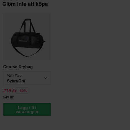
Glöm inte att köpa
Course Drybag
Välj - Färg
Svart/Grå
219 kr
-60%
549 kr
Lägg till i
varukorgen