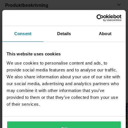
Produktbeskrivning
111 RA-handskarna kompletterar 111 Race-klädkitet perfekt.
Produktspecifikationer
Utvecklad för tävlingsförare med fokus på precision, komfort och
Consent
Details
About
säkerhet.
Kundrecensioner
(1)
Produktanvändare
Vuxen
Egenskaper:
Storleksguide
This website uses cookies
• Silikonrand på pekfingret - förbättrad kontroll över kopplings-
Färg
We use cookies to personalise content and ads, to
och bromshandtagen.
Vit/Svart
provide social media features and to analyse our traffic.
Leverans & returer
• Tumförstärkning skyddar mot nötning.
We also share information about your use of our site with
• En handske som känns som ett andra skinn
Material
our social media, advertising and analytics partners who
• Utvalt innermaterial för bättre grepp och kontroll.
Snabba leveranser
Textil
Populärt inom Handskar
may combine it with other information that you’ve
• Luftflödeskonstruktion - ventilationshål i innerhanden, stickat
Varje dag levererar vi beställningar i hela Norden. Vi gör alltid
Färg
provided to them or that they’ve collected from your use
tyg som andas på handryggen.
vårt bästa för att du ska få dina produkter så snabbt som möjligt!
Superpris!
of their services.
Svart
• Airprene-mudd - mjuk, elastisk och svettavvisande med
kardborrejustering.
Lägsta pris-garanti
Varumärke
Vi strävar efter att hålla de bästa priserna, men om du ändå
111Racing