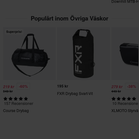
Downhill MTB-H
Se vår
Kundvård-sida
för mer information och villkor.
Populärt inom Övriga Väskor
Superpris!
195 kr
-60%
-38%
219 kr
279 kr
549 kr
449 kr
FXR Drybag Svart-Vit
157 Recensioner
10 Recensione
Course Drybag
XLMOTO Styrväs