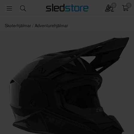
0
0
Skoterhjälmar
Adventurehjälmar