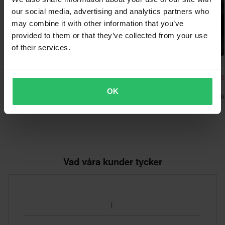
Varumärke
our social media, advertising and analytics partners who
509
may combine it with other information that you’ve
Produktanvändare
provided to them or that they’ve collected from your use
of their services.
Vuxen
Färg
2 049 kr
-11%
-15
1 959 kr
2 799 kr
Svart
2 199 kr
2 199 kr
3 295 kr
OK
509 Tactical 2.0 Hjälm
509 Tactical 2.0 Hjälm
FXR Helium Pri
Produktvikt
Skoterhjälm 26
1250
Hjälmvikt
1150 g - 1300 g
Vad våra kunder tycker
Certifieringsstandard
DOT, ECE 22.06
Paketmått
M