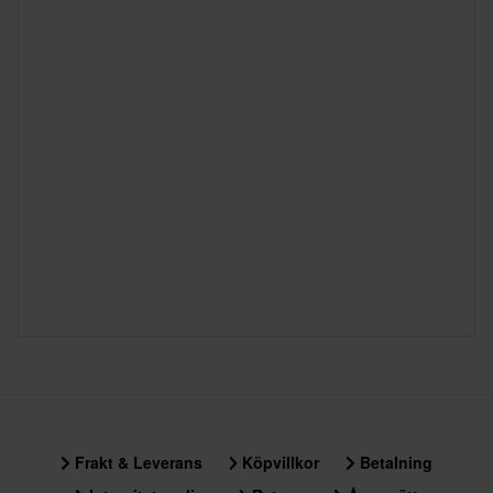
335 x 395 x 280 mm
L
335 x 395 x 275 mm
XL
335 x 390 x 275 mm
XS
335 x 395 x 275 mm
S
335 x 395 x 275 mm
Frakt & Leverans
Köpvillkor
Betalning