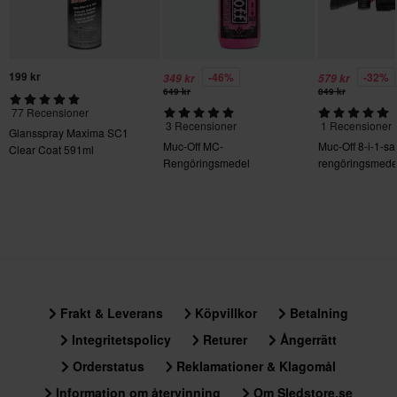
Varje ingrediens beskrivs med sitt INCI-namn (International
Nomenclature for Cosmetic Ingredients; se även CosIng [länk:
199 kr
-46%
-32%
349 kr
579 kr
CosIng - Cosmetics Ingredients
]). När det inte finns något
649 kr
849 kr
INCI-namn tillgängligt beskrivs ingrediensen med dess
77 Recensioner
europeiska farmakopénamn, gemensamma namn eller dess
3 Recensioner
1 Recensioner
Glansspray Maxima SC1
Muc-Off MC-
Muc-Off 8-i-1-sa
IUPAC-namn.
Clear Coat 591ml
Rengöringsmedel
rengöringsmede
Koncentrat 1L
Frakt & Leverans
Köpvillkor
Betalning
Integritetspolicy
Returer
Ångerrätt
Orderstatus
Reklamationer & Klagomål
Information om återvinning
Om Sledstore.se