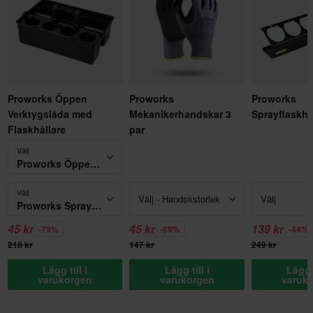
Proworks Öppen
Proworks
Proworks
Verktygslåda med
Mekanikerhandskar 3
Sprayflaskhå
Flaskhållare
par
Välj
Proworks Öppen Verktygslåda
Välj
Välj - Handskstorlek
Välj
Proworks Sprayflaskehållare Svart
45 kr
45 kr
139 kr
-79%
-69%
-44%
218 kr
147 kr
249 kr
Lägg till i
Lägg till i
Lägg t
varukorgen
varukorgen
varuk