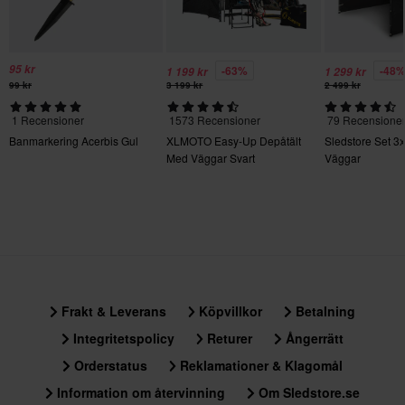
95 kr
-63%
-48
1 199 kr
1 299 kr
99 kr
3 199 kr
2 499 kr
1 Recensioner
1573 Recensioner
79 Recensione
Banmarkering Acerbis Gul
XLMOTO Easy-Up Depåtält
Sledstore Set 3x
Med Väggar Svart
Väggar
Frakt & Leverans
Köpvillkor
Betalning
Integritetspolicy
Returer
Ångerrätt
Orderstatus
Reklamationer & Klagomål
Information om återvinning
Om Sledstore.se