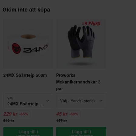
Glöm inte att köpa
24MX Spärrtejp 500m
Proworks
Mekanikerhandskar 3
par
Välj
Välj - Handskstorlek
24MX Spärrtejp 500m
229 kr
45 kr
-65%
-69%
649 kr
147 kr
Lägg till i
Lägg till i
varukorgen
varukorgen