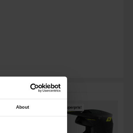
Populärt från Acerbis
Superpris!
About