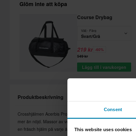
Glöm inte att köpa
Course Drybag
Välj - Färg
Svart/Grå
219 kr
-60%
549 kr
Lägg till i varukorgen
Produktbeskrivning
Consent
Crosshjälmen Acerbis Profile 5 har många funktioner som gör
mer än nöjd. Massor av ventilation och ett tvättbart, allergivän
en fräsch hjälm på varje åktur.
This website uses cookies