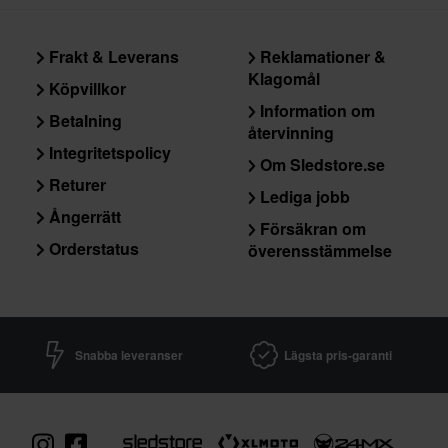
Paketmått
Frakt & Leverans
Reklamationer &
Klagomål
Köpvillkor
Information om
Betalning
återvinning
Integritetspolicy
Om Sledstore.se
Returer
Lediga jobb
Ångerrätt
Försäkran om
Orderstatus
överensstämmelse
Snabba leveranser
Lägsta pris-garanti