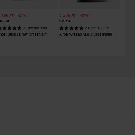
 199 kr
1 579 kr
-27%
-31%
 649 kr
2 295 kr
3 Recensioner
2 Recensioner
hot Furious Draw Crosshjälm
Airoh Wraaap Music Crosshjälm