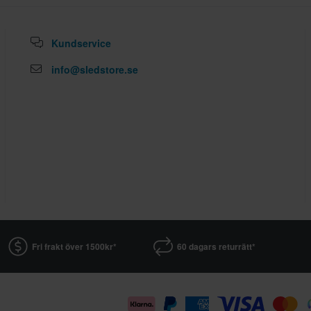
XS
400 x 400 x 360 mm
Kundservice
M
305 x 385 x 280 mm
info@sledstore.se
S
400 x 400 x 360 mm
XL
300 x 385 x 280 mm
XXL
400 x 400 x 360 mm
L
400 x 400 x 360 mm
Fri frakt över 1500kr*
60 dagars returrätt*