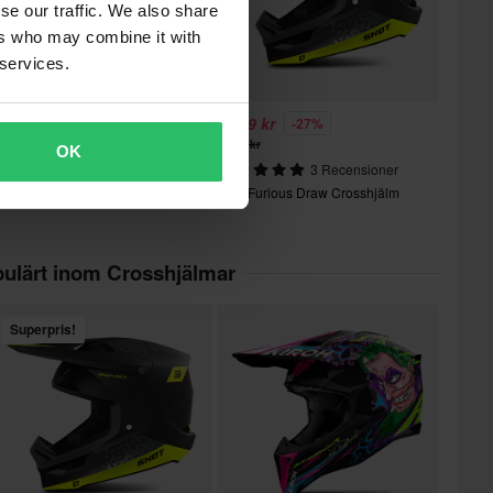
se our traffic. We also share
ers who may combine it with
 services.
19 kr
1 199 kr
-35%
-27%
49 kr
1 649 kr
OK
lpinestars Harken Hoodie
3 Recensioner
Shot Furious Draw Crosshjälm
ulärt inom Crosshjälmar
Superpris!