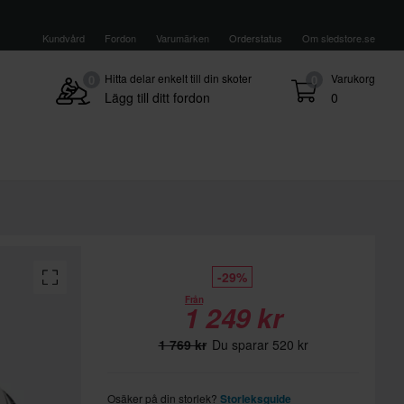
Kundvård
Fordon
Varumärken
Orderstatus
Om sledstore.se
Hitta delar enkelt till din skoter
Varukorg
0
0
Lägg till ditt fordon
0
-29%
Från
1 249 kr
1 769 kr
Du sparar 520 kr
Osäker på din storlek?
Storleksguide