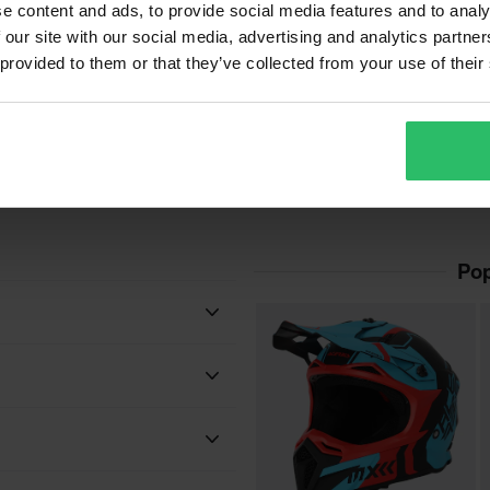
e content and ads, to provide social media features and to analy
 our site with our social media, advertising and analytics partn
 provided to them or that they’ve collected from your use of their
1 189 kr
6
-33%
1 769 kr
9
A
2 Recensioner
Acerbis Profile 5 Crosshjälm
Pop
Dubbla D-Ringar
tagbart foder, Dubbla D-ringar
Nej