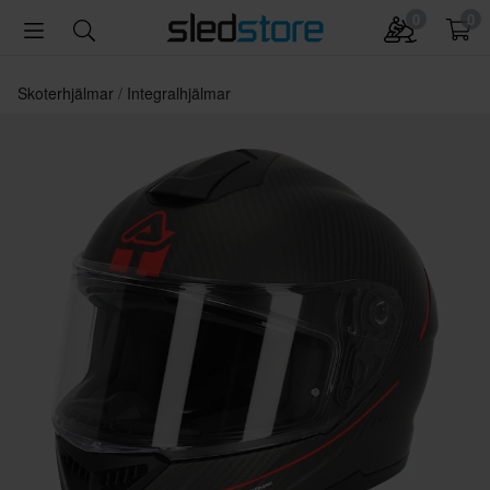
0
0
Skoterhjälmar
Integralhjälmar