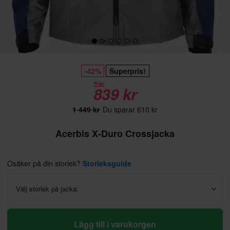
-42%
Superpris!
Från
839 kr
1 449 kr
Du sparar 610 kr
Acerbis X-Duro Crossjacka
Osäker på din storlek?
Storleksguide
Välj storlek på jacka:
Lägg till i varukorgen