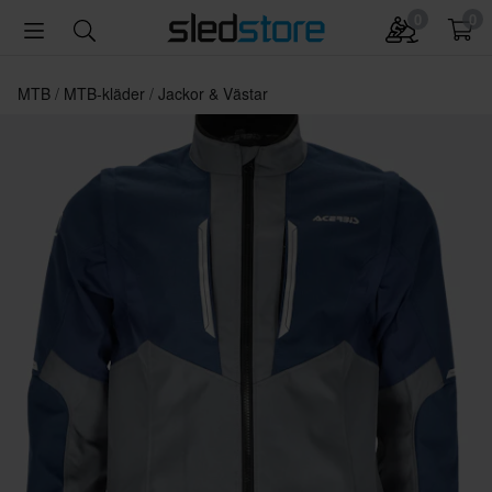
0
0
MTB
MTB-kläder
Jackor & Västar