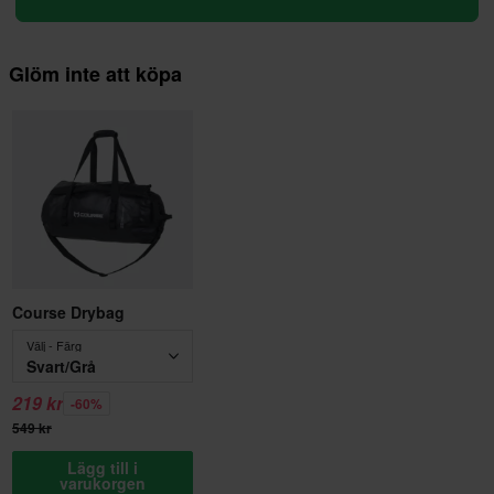
Glöm inte att köpa
Course Drybag
Välj - Färg
Svart/Grå
219 kr
-60%
549 kr
Lägg till i
varukorgen