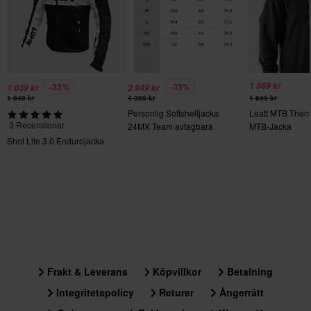
190 x 405 x 115 mm
XL
215 x 400 x 105 mm
1 569 kr
-33%
-33%
1 039 kr
2 949 kr
1 549 kr
4 399 kr
1 649 kr
Personlig Softshelljacka
Leatt MTB Ther
3 Recensioner
24MX Team avtagbara
MTB-Jacka
ärmar
Shot Lite 3.0 Endurojacka
Frakt & Leverans
Köpvillkor
Betalning
Integritetspolicy
Returer
Ångerrätt