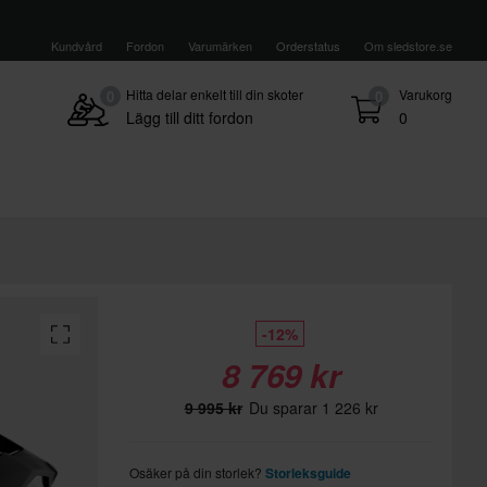
Kundvård
Fordon
Varumärken
Orderstatus
Om sledstore.se
Hitta delar enkelt till din skoter
Varukorg
0
0
Lägg till ditt fordon
0
-12%
8 769 kr
9 995 kr
Du sparar 1 226 kr
Osäker på din storlek?
Storleksguide