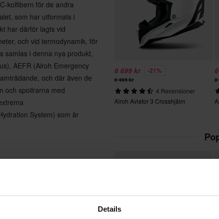
PC-kolfibern för de andra
alet, som har utformats i
t har därför lagts vid
heter, och vid termodynamik, för
s samlas i denna nya produkt,
Plus), AEFR (Airoh Emergency
6 699 kr
6
-21%
ramträdande, och där även de
8 495 kr
8
en och spoilrarna med
4 Recensioner
Airoh Aviator 3 Crosshjälm
A
 extrema
 Hydration System) som är
Pop
dfall)
 magneter för enkel montering
Details