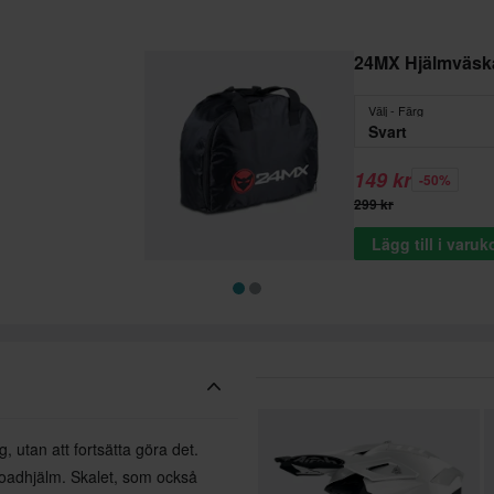
24MX Hjälmväsk
Välj - Färg
Svart
149 kr
-50%
299 kr
Lägg till i varu
g, utan att fortsätta göra det.
roadhjälm. Skalet, som också