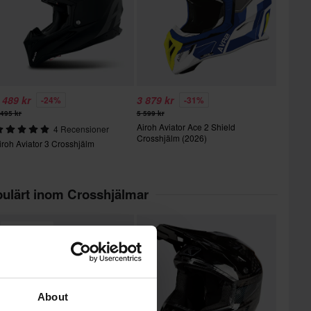
 489 kr
3 879 kr
-24%
-31%
 495 kr
5 599 kr
Airoh Aviator Ace 2 Shield
4 Recensioner
Crosshjälm (2026)
iroh Aviator 3 Crosshjälm
ulärt inom Crosshjälmar
Superpris!
About