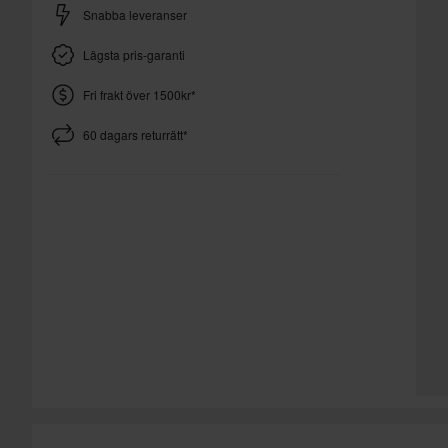
Snabba leveranser
Lägsta pris-garanti
Fri frakt över 1500kr*
60 dagars returrätt*