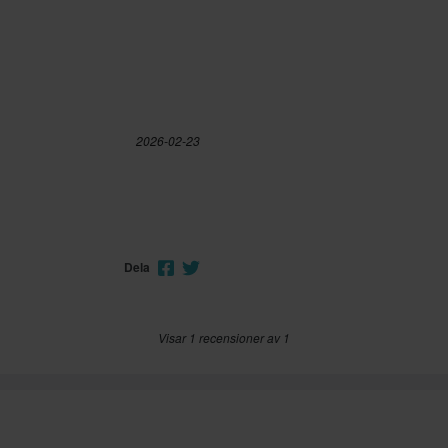
Ja
ECE 22.06
L
415 x 450 x 305 mm
S
410 x 445 x 305 mm
2026-02-23
XS
317 x 396 x 314 mm
M
415 x 450 x 310 mm
XL
410 x 450 x 305 mm
Dela
XXL
317 x 396 x 314 mm
Visar 1 recensioner av 1