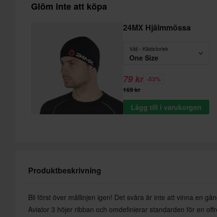
Glöm inte att köpa
24MX Hjälmmössa
Välj - Klädstorlek
One Size
79 kr
-53%
169 kr
Lägg till i varukorgen
Produktbeskrivning
Bli först över mållinjen igen! Det svåra är inte att vinna en gån
Aviator 3 höjer ribban och omdefinierar standarden för en off