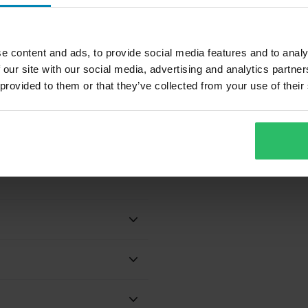
e content and ads, to provide social media features and to analy
7 489 kr
5
-20%
 our site with our social media, advertising and analytics partn
9 350 kr
9
stare
2 Recensioner
 provided to them or that they’ve collected from your use of their
m och attraktiv grafik.
Alpinestars Supertech S-M10
A
Fame Crosshjälm
m, kort nässkydd, skruv- och
l, hjälmväska
Dubbla D-Ringar
 kindkuddar, Avtagbart foder,