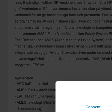
finns tillgängligt i kolfiber 3K-versionen, består av den ädla H
grafikvarianterna. Båda versionerna har 4 storlekar på yttersk
vindtunnel för att ge bästa möjliga form och prestanda. Stor vik
aerodynamik, för att göra hjälmen stabil även vid höga hastig
att optimera värmeregleringen. Airohs teknologiska kompeten
där systemen AMS2 Plus (Airoh Multi-action Safety System 
Fast Release) och AMLS (Airoh Magnetic Lining System) är f
magnetiska kindkuddarna ingår i utvecklingen. De 8 luftintag
integrerade utsug gör Aviator 3 bekväm även under de mest
användningsförhållandena, liksom det innovativa AHS (Airoh
integrerat i EPS:en.
Egenskaper:
• HPC-kolfiber, 4 skal
• AMS 2 Plus – Airoh Multiaction Safety System Plus
• EAFR (Airoh Emergency Fast Release - snabbfrigöring vid nö
• AMLS-teknologi (Airoh Magnetic Lining System - Foder med
Consent
och demontering)