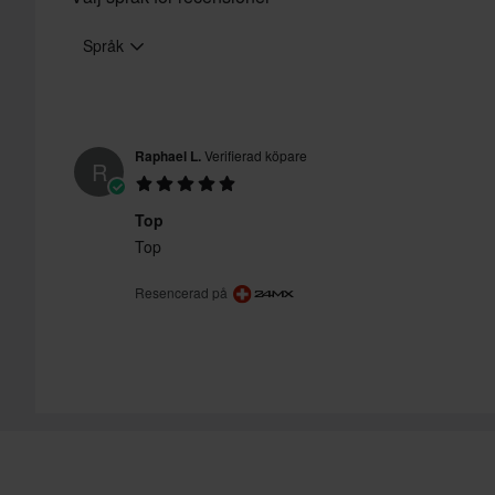
Urtagbar interiör
vår
Kundvård-sida
för mer information och villkor.
Språk
Certifieringsstandard
Paketmått
Raphael L.
Verifierad köpare
R
Top
Top
Resencerad på