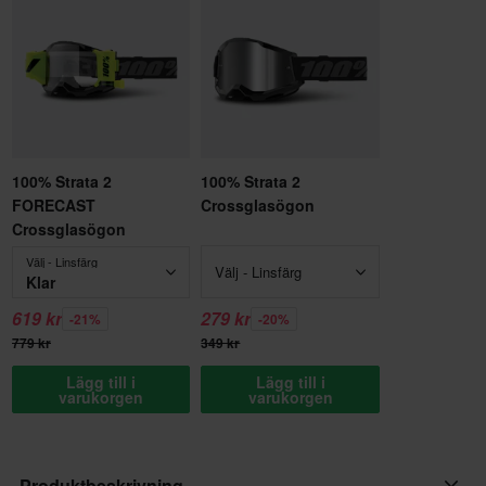
100% Strata 2
100% Strata 2
FORECAST
Crossglasögon
Crossglasögon
Välj - Linsfärg
Välj - Linsfärg
Klar
619 kr
279 kr
-21%
-20%
779 kr
349 kr
Lägg till i
Lägg till i
varukorgen
varukorgen
Produktbeskrivning