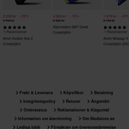
Certifieringsstandard
ECE 22.06
-32%
-15%
-24
3 239 kr
4 585 kr
1 679 kr
4 795 kr
5 395 kr
2 199 kr
Alpinestars SM7 Deed
1 Recensioner
1 Recensioner
Crosshjälm
Airoh Aviator Ace 2
Airoh Wraaap Vi
Crosshjälm
Crosshjälm (202
Frakt & Leverans
Köpvillkor
Betalning
Integritetspolicy
Returer
Ångerrätt
Orderstatus
Reklamationer & Klagomål
Information om återvinning
Om Sledstore.se
Lediga jobb
Försäkran om överensstämmelse