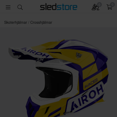
0
0
Skoterhjälmar
Crosshjälmar