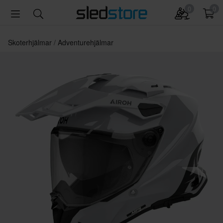
0
0
Skoterhjälmar
Adventurehjälmar