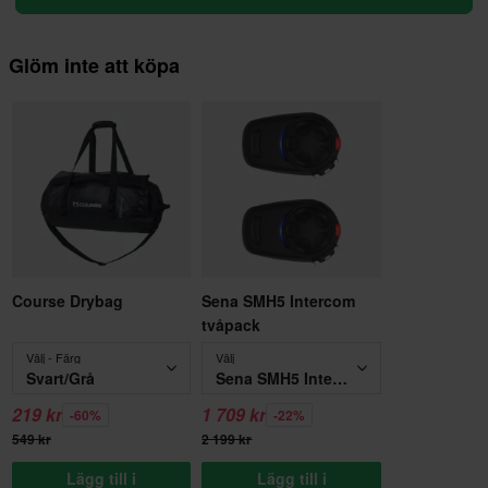
Glöm inte att köpa
Course Drybag
Sena SMH5 Intercom
tvåpack
Välj - Färg
Välj
Svart/Grå
Sena SMH5 Intercom tvåpack
219 kr
1 709 kr
-60%
-22%
549 kr
2 199 kr
Lägg till i
Lägg till i