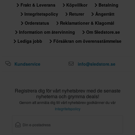
S
Frakt & Leverans
Köpvillkor
Betalning
330 x 405 x 310 mm
Integritetspolicy
Returer
Ångerrätt
XXL
Orderstatus
Reklamationer & Klagomål
330 x 400 x 315 mm
Information om återvinning
Om Sledstore.se
XL
Lediga jobb
Försäkran om överensstämmelse
330 x 405 x 310 mm
M
330 x 400 x 315 mm
Kundservice
info@sledstore.se
Certifieringsstandard
ECE 22.06
Registrera dig för vårt nyhetsbrev med de senaste
nyheterna och grymma deals!
Genom att anmäla dig till vårt nyhetsbrev godkänner du vår
Integritetspolicy