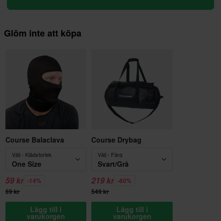
Glöm inte att köpa
Course Balaclava
Course Drybag
Välj - Klädstorlek
Välj - Färg
One Size
Svart/Grå
59 kr
219 kr
-14%
-60%
69 kr
549 kr
Lägg till i
Lägg till i
varukorgen
varukorgen