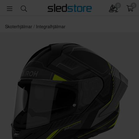
0
0
Skoterhjälmar
Integralhjälmar