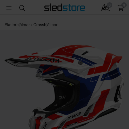
0
0
Skoterhjälmar
Crosshjälmar