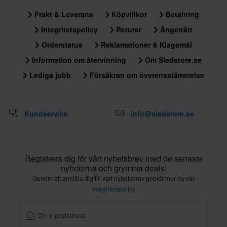
XXL
Frakt & Leverans
Köpvillkor
Betalning
317 x 396 x 314 mm
Integritetspolicy
Returer
Ångerrätt
Certifieringsstandard
Orderstatus
Reklamationer & Klagomål
ECE 22.06
Information om återvinning
Om Sledstore.se
Lediga jobb
Försäkran om överensstämmelse
Kundservice
info@sledstore.se
Registrera dig för vårt nyhetsbrev med de senaste
nyheterna och grymma deals!
Genom att anmäla dig till vårt nyhetsbrev godkänner du vår
Integritetspolicy