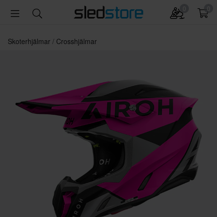
0
0
Skoterhjälmar
Crosshjälmar