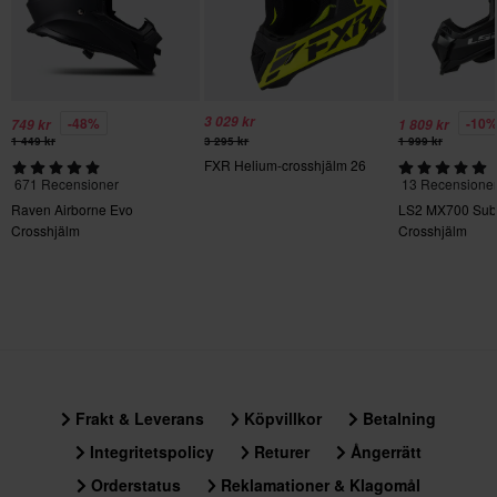
1380
Paketmått
S
325 x 400 x 310 mm
3 029 kr
-48%
-10
749 kr
1 809 kr
M
1 449 kr
3 295 kr
1 999 kr
FXR Helium-crosshjälm 26
330 x 405 x 315 mm
671 Recensioner
13 Recensione
XS
Raven Airborne Evo
LS2 MX700 Subve
317 x 396 x 314 mm
Crosshjälm
Crosshjälm
L
330 x 410 x 310 mm
Certifieringsstandard
ECE 22.06
Frakt & Leverans
Köpvillkor
Betalning
Integritetspolicy
Returer
Ångerrätt
Orderstatus
Reklamationer & Klagomål