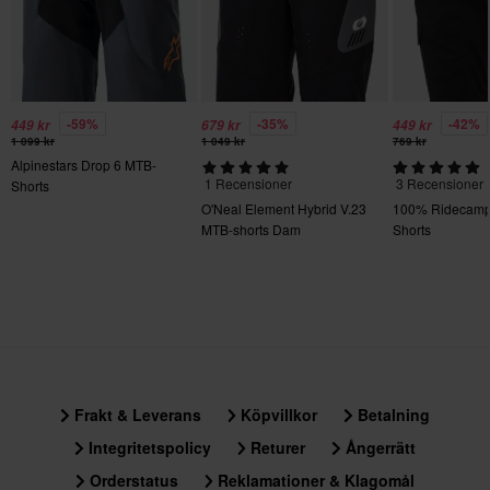
30
251 x 300 x 183 mm
38
135 x 305 x 70 mm
28
-59%
-35%
-42%
449 kr
679 kr
449 kr
1 099 kr
1 049 kr
769 kr
251 x 300 x 183 mm
Alpinestars Drop 6 MTB-
1 Recensioner
3 Recensioner
Shorts
O'Neal Element Hybrid V.23
100% Ridecamp
MTB-shorts Dam
Shorts
Frakt & Leverans
Köpvillkor
Betalning
Integritetspolicy
Returer
Ångerrätt
Orderstatus
Reklamationer & Klagomål