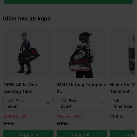
Glöm inte att köpa
24MX All-In-One
24MX Dirtbag Tvättpåse
Richa Tec-W
Gearbag 150L
XL
Textiltvätt
Välj - Färg
Välj - Färg
Välj
Svart
Svart
One Size
549 kr
155 kr
229 kr
-42%
-44%
949 kr
279 kr
Lägg till i
Lägg till i
Lägg t