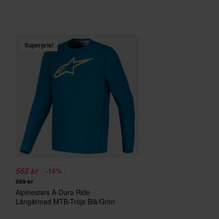
Superpris!
565 kr
-16%
669 kr
Alpinestars A-Dura Ride
Långärmad MTB-Tröja Blå/Grön