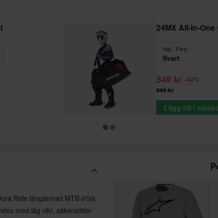
t
24MX All-In-One
Välj - Färg
Svart
549 kr
-42%
949 kr
Lägg till i varu
P
-Dura Ride långärmad MTB-tröja.
dex med låg vikt, säkerställer