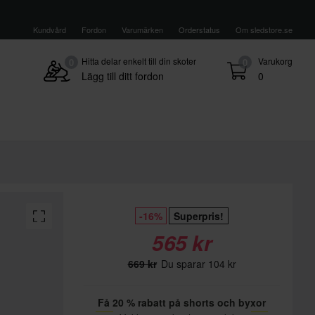
Kundvård
Fordon
Varumärken
Orderstatus
Om sledstore.se
Hitta delar enkelt till din skoter
Varukorg
0
0
Lägg till ditt fordon
0
-16%
Superpris!
565 kr
669 kr
Du sparar 104 kr
Få 20 % rabatt på shorts och byxor