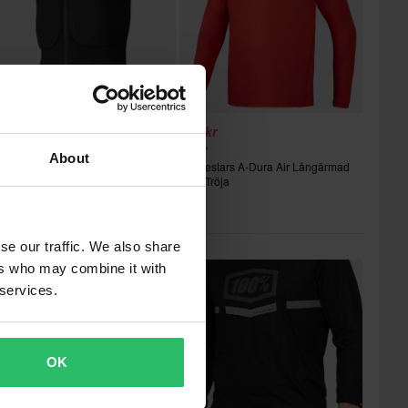
 589 kr
609 kr
-15%
 879 kr
669 kr
About
lpinestars A-Motion Plasma MTB-
Alpinestars A-Dura Air Långärmad
kyddsväst
MTB-Tröja
Populärt inom Tröjor
se our traffic. We also share
ers who may combine it with
Superpris!
 services.
OK