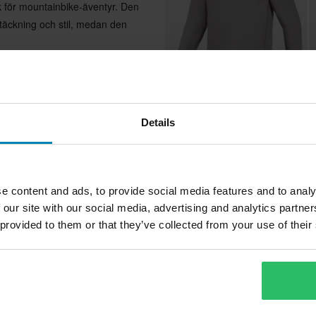
sk för mountainbike-äventyr. Den
äckning och stil, medan den
ch flexibilitet
609 kr
1
x för snabb torkning och komfort
669 kr
1
Details
ning
Alpinestars A-Dura Ride
A
Långärmad MTB-Tröja
S
 på baksidan
e content and ads, to provide social media features and to analy
 our site with our social media, advertising and analytics partn
Superpris!
 provided to them or that they’ve collected from your use of their
Grön, Blå
Alpinestars
Vuxen