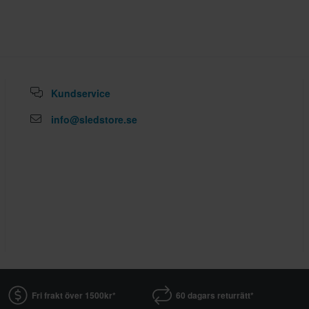
Kundservice
info@sledstore.se
Fri frakt över 1500kr*
60 dagars returrätt*