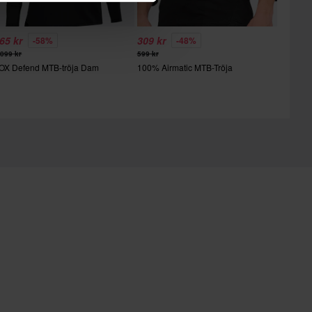
65 kr
309 kr
-58%
-48%
 099 kr
599 kr
OX Defend MTB-tröja Dam
100% Airmatic MTB-Tröja