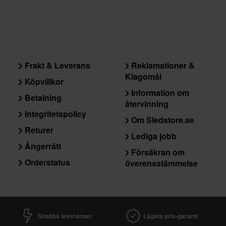
Frakt & Leverans
Reklamationer &
Klagomål
Köpvillkor
Information om
Betalning
återvinning
Integritetspolicy
Om Sledstore.se
Returer
Lediga jobb
Ångerrätt
Försäkran om
Orderstatus
överensstämmelse
Snabba leveranser
Lägsta pris-garanti