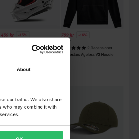
 459 kr
759 kr
-15%
-16%
 895 kr
899 kr
21 Recensioner
2 Recensioner
lpinestars SM5 Crosshjälm
Alpinestars Ageless V3 Hoodie
About
lärt inom Hattar & Kepsar
se our traffic. We also share
ers who may combine it with
 services.