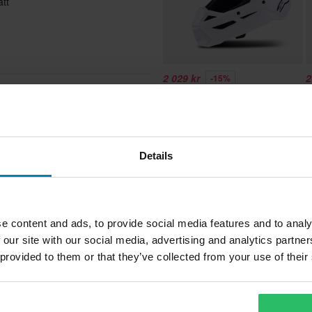
att
2 029 kr
2
-15%
2 395 kr
2
7 Recensioner
Alpinestars SM3 Solid Crosshjälm
A
Grön/Kamouflage
Details
Popu
Kamouflage, Grön
Alpinestars
e content and ads, to provide social media features and to analy
Vuxen
 vårt bästa för att du ska få dina
 our site with our social media, advertising and analytics partn
 provided to them or that they’ve collected from your use of their
Textil
sutrustning för motorcykel
Yttermaterial
98% Bomull
lle hitta ett bättre pris hos en