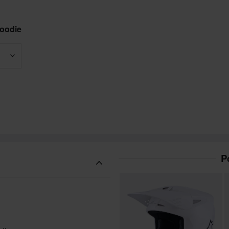
Hoodie
P