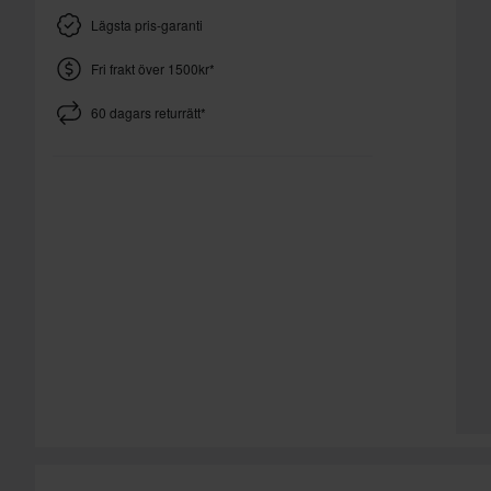
Lägsta pris-garanti
Fri frakt över 1500kr*
60 dagars returrätt*