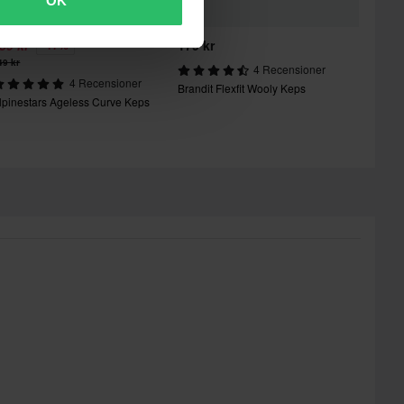
OK
89 kr
179 kr
-17%
49 kr
4 Recensioner
4 Recensioner
Brandit Flexfit Wooly Keps
lpinestars Ageless Curve Keps