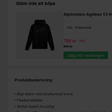
Glöm inte att köpa
Alpinestars Ageless V3 
Välj - Klädstorlek
759 kr
-16%
899 kr
Lägg till i varukorgen
Produktbeskrivning
• Böjd skärm med strukturerad krona
• Flexibel baksida
• Stretch-kypert huvudtyg