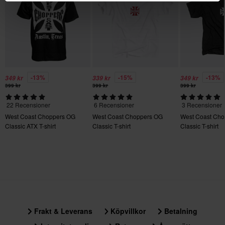
-13%
-15%
-13%
349 kr
339 kr
349 kr
399 kr
399 kr
399 kr
22 Recensioner
6 Recensioner
3 Recensioner
West Coast Choppers OG
West Coast Choppers OG
West Coast Cho
Classic ATX T-shirt
Classic T-shirt
Classic T-shirt
Frakt & Leverans
Köpvillkor
Betalning