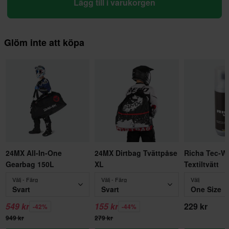
Lägg till i varukorgen
Glöm inte att köpa
24MX All-In-One
24MX Dirtbag Tvättpåse
Richa Tec-W
Gearbag 150L
XL
Textiltvätt
Välj - Färg
Välj - Färg
Välj
Svart
Svart
One Size
549 kr
155 kr
229 kr
-42%
-44%
949 kr
279 kr