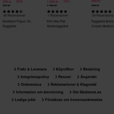
409 kr
-62%
-15%
295 kr
1 499 kr
det möjligt för förare att enkelt och säkert bära en hjälm, utan att
769 kr
1 769 kr
449 kr
vara rädda för att tappa den
• Regnskydd medföljer för våtvädersprestanda
49 Recensioner
1 Recensioner
34 Recensione
Sledstore Frigus 12L
Klim Nac Pak
Ryggsäck Brand
• Reflekterande kanter
Ryggsäck
Skoterryggsäck
Cooper Medium
Frakt & Leverans
Köpvillkor
Betalning
Integritetspolicy
Returer
Ångerrätt
Orderstatus
Reklamationer & Klagomål
Information om återvinning
Om Sledstore.se
Lediga jobb
Försäkran om överensstämmelse