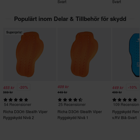
Svart
Svart
Se vår
Kundvård-sida
för mer information och villkor.
Populärt inom Delar & Tillbehör för skydd
Superpris!
409 kr
-20%
-10%
455 kr
449 kr
569 kr
449 kr
499 kr
54 Recensioner
25 Recensioner
109 Recension
Richa D3O® Stealth Viper
Richa D3O® Stealth Viper
Ryggskydd Rev'I
Ryggskydd Nivå 2
Ryggskydd Nivå 1
v.RV Blå-Svart