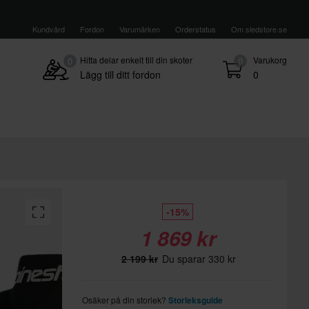
Kundvård
Fordon
Varumärken
Orderstatus
Om sledstore.se
Hitta delar enkelt till din skoter
Varukorg
0
0
Lägg till ditt fordon
0
-15%
1 869 kr
2 199 kr
Du sparar 330 kr
Osäker på din storlek?
Storleksguide