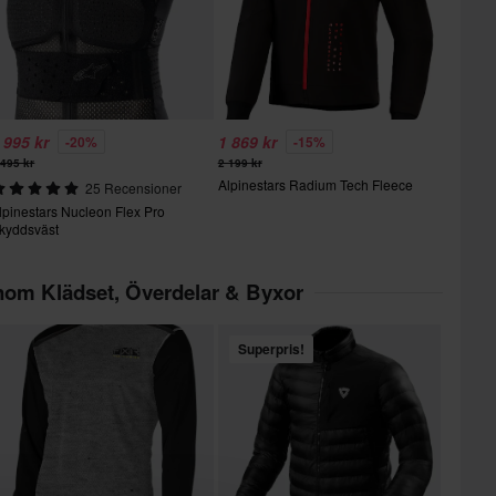
 995 kr
1 869 kr
-20%
-15%
 495 kr
2 199 kr
Alpinestars Radium Tech Fleece
25 Recensioner
lpinestars Nucleon Flex Pro
kyddsväst
inom Klädset, Överdelar & Byxor
Superpris!