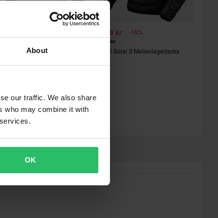
 595 kr
1 435 kr
-15%
1 689 kr
XR Tenacious Baslager Tröja
About
Rev'It! Solar 3 Mellanlagerjacka
se our traffic. We also share
ers who may combine it with
 services.
OK