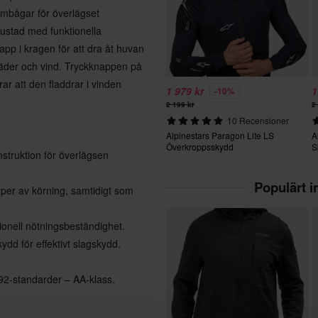
rmbågar för överlägset
rustad med funktionella
pp i kragen för att dra åt huvan
 väder och vind. Tryckknappen på
ar att den fladdrar i vinden
1 979 kr
1
-10%
2 199 kr
2
10 Recensioner
Alpinestars Paragon Lite LS
A
Överkroppsskydd
S
struktion för överlägsen
Populärt 
yper av körning, samtidigt som
ionell nötningsbeständighet.
ydd för effektivt slagskydd.
092-standarder – AA-klass.