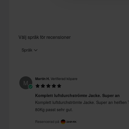
och tunga produkter. Se vår
Kundvård-sida
för mer informat
60 dagars returrätt*
Skicka
Du har rätt att returnera din beställning inom 60 dagar. Retura
returnera gäller inte för produkter som är personaliserade elle
Välj språk för recensioner
vår
Kundvård-sida
för mer information och villkor.
Språk
Martin H.
Verifierad köpare
M
Komplett luftdurchströmte Jacke. Super an
Komplett luftdurchströmte Jacke. Super an heißen
80Kg passt sehr gut.
Resencerad på