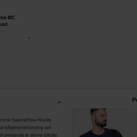
sma MC
art
P
Chrome Superairflow Hoodie
mal luftgenomströmning och
h prestanda är denna stilfulla