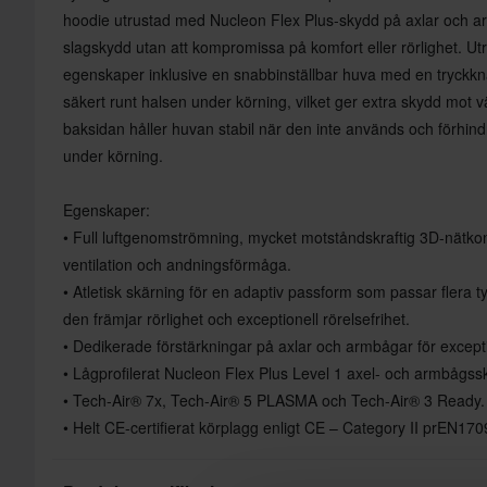
hoodie utrustad med Nucleon Flex Plus-skydd på axlar och a
slagskydd utan att kompromissa på komfort eller rörlighet. Ut
egenskaper inklusive en snabbinställbar huva med en tryckkna
säkert runt halsen under körning, vilket ger extra skydd mot
baksidan håller huvan stabil när den inte används och förhindr
under körning.
Egenskaper:
• Full luftgenomströmning, mycket motståndskraftig 3D-nätkon
ventilation och andningsförmåga.
• Atletisk skärning för en adaptiv passform som passar flera t
den främjar rörlighet och exceptionell rörelsefrihet.
• Dedikerade förstärkningar på axlar och armbågar för except
• Lågprofilerat Nucleon Flex Plus Level 1 axel- och armbågssk
• Tech-Air® 7x, Tech-Air® 5 PLASMA och Tech-Air® 3 Ready.
• Helt CE-certifierat körplagg enligt CE – Category II prEN17