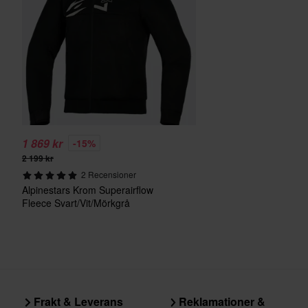
1 869 kr
-15%
2 199 kr
2 Recensioner
Alpinestars Krom Superairflow
Fleece Svart/Vit/Mörkgrå
Frakt & Leverans
Reklamationer &