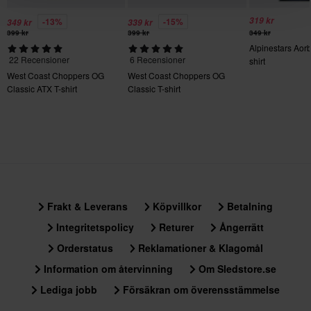
319 kr
-13%
-15%
349 kr
339 kr
399 kr
399 kr
349 kr
Alpinestars Aorb
22 Recensioner
6 Recensioner
shirt
West Coast Choppers OG
West Coast Choppers OG
Classic ATX T-shirt
Classic T-shirt
Frakt & Leverans
Köpvillkor
Betalning
Integritetspolicy
Returer
Ångerrätt
Orderstatus
Reklamationer & Klagomål
Information om återvinning
Om Sledstore.se
Lediga jobb
Försäkran om överensstämmelse