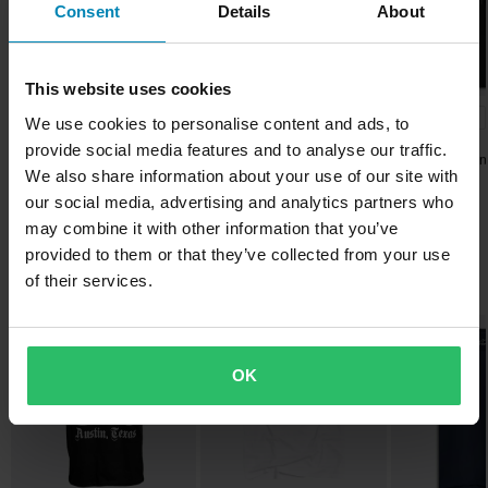
Frakt från 39kr för beställningar under 1500kr. Fraktkostnaden är
Consent
Details
About
Paketmått
baserad på beställningens vikt. Du ser din kostnad i kassan
innan du slutför din beställning. *Fri frakt gäller ej för stora och
XL
tunga produkter. Se vår
Kundvård-sida
för mer information.
130 x 290 x 50 mm
This website uses cookies
S
-42%
-10%
-10%
555 kr
899 kr
899 kr
We use cookies to personalise content and ads, to
Skicka
60 dagars returrätt*
949 kr
999 kr
999 kr
120 x 285 x 25 mm
provide social media features and to analyse our traffic.
Alpinestars Blaze V3
Alpinestars Tra
Du har rätt att returnera din beställning inom 60 dagar.
M
We also share information about your use of our site with
1 Recensioner
Hoodie
Hoodie
Returavgifter tillkommer. *Rätten att returnera gäller inte för
our social media, advertising and analytics partners who
Alpinestars Ageless V3
130 x 285 x 20 mm
produkter som är personaliserade eller tillverkade på beställning.
Hoodie Med Dragkedja
may combine it with other information that you’ve
L
Se vår
Kundvård-sida
för mer information och villkor.
provided to them or that they’ve collected from your use
140 x 295 x 25 mm
Populärt inom T-shirts & Linnen
of their services.
OK