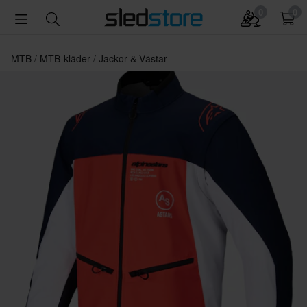
0
0
MTB
MTB-kläder
Jackor & Västar