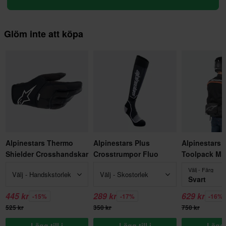
Glöm inte att köpa
Alpinestars Thermo
Alpinestars Plus
Alpinestars 
Shielder Crosshandskar
Crosstrumpor Fluo
Toolpack Mi
Välj - Färg
Välj - Handskstorlek
Välj - Skostorlek
Svart
445 kr
289 kr
629 kr
-15%
-17%
-16%
525 kr
350 kr
750 kr
Lägg till i
Lägg till i
Lägg t