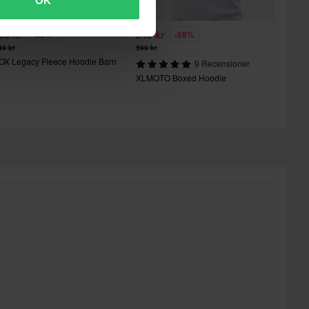
OK
09 kr
249 kr
-32%
-58%
49 kr
599 kr
OX Legacy Fleece Hoodie Barn
9 Recensioner
XLMOTO Boxed Hoodie