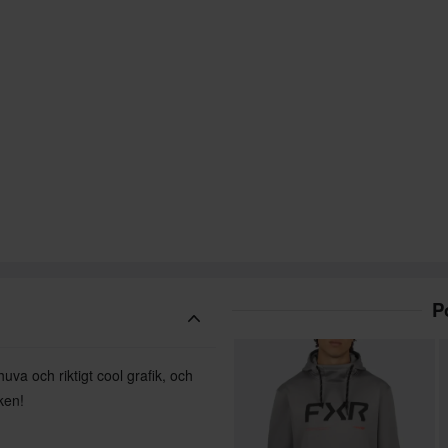
P
uva och riktigt cool grafik, och
ken!