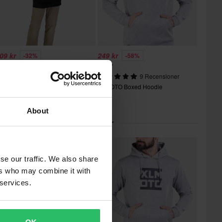
09 kr
249 kr
-32%
-58%
49 kr
599 kr
OX Legacy Fleece Hoodie Barn
9 Recensioner
XLMOTO Boxed Hoodie
About
lärt inom Hoodies & Tröjor
Superpris!
se our traffic. We also share
ers who may combine it with
 services.