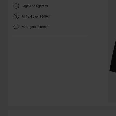
Lägsta pris-garanti
Fri frakt över 1500kr*
60 dagars returrätt*