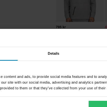
795 kr
5
7
FXR Hydrogen Tech Po Hoodie 26
F
Details
Popu
Alpinestars
Textil
e content and ads, to provide social media features and to analy
Svart
 our site with our social media, advertising and analytics partn
 provided to them or that they’ve collected from your use of their
Barn
 vårt bästa för att du ska få dina
Yttermaterial
80% Bomull