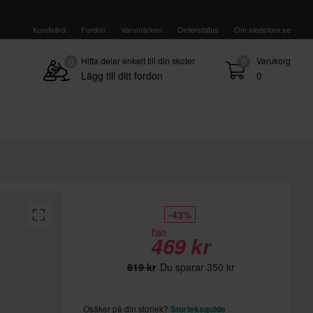
Kundvård
Fordon
Varumärken
Orderstatus
Om sledstore.se
Hitta delar enkelt till din skoter
Varukorg
0
0
Lägg till ditt fordon
0
-43%
Från
469 kr
819 kr
Du sparar 350 kr
Osäker på din storlek?
Storleksguide