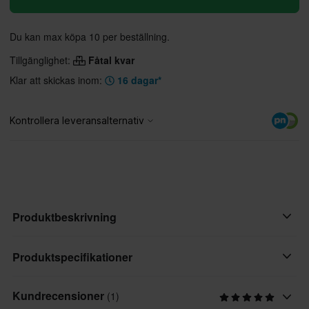
Du kan max köpa 10 per beställning.
Tillgänglighet:
Fåtal kvar
Klar att skickas inom:
16 dagar*
Produktbeskrivning
• 100% Polyvinylklorid
Produktspecifikationer
• 3-dimensionell version av den ikoniska Tech 10-stöveln
• Metall snäppring
Kundrecensioner
(1)
Varumärke
• 100% Polyuretan