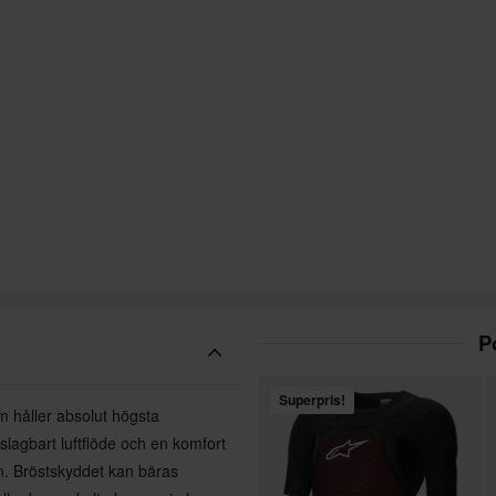
P
Superpris!
m håller absolut högsta
slagbart luftflöde och en komfort
n. Bröstskyddet kan bäras