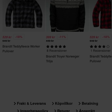
L
295 x 390 x 60 mm
-18%
-11%
-18%
529 kr
399 kr
529 kr
649 kr
449 kr
649 kr
Brandit Teddyfleece Worker
8 Recensioner
1 Recensioner
Pullover
Brandit Troyer Norweger
Brandit Teddyfl
Tröja
Pullover
Frakt & Leverans
Köpvillkor
Betalning
Integritetspolicy
Returer
Ångerrätt