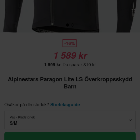
-16%
1 589 kr
1 899 kr
Du sparar 310 kr
Alpinestars Paragon Lite LS Överkroppsskydd
Barn
Osäker på din storlek?
Storleksguide
Välj - Klädstorlek
S/M