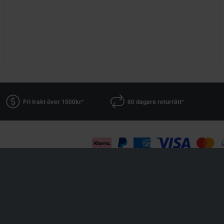
Fri frakt över 1500kr*
60 dagars returrätt*
Sledstore är en del av företaget Pierce AB
Fleminggatan 20A, 112 26 Stockholm, Sverige
Företagsregister: Bolagsverket
Organisationsnummer: 556763-1592