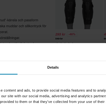
 hud”-känsla och passform
ska muddar och silikontryck för
acerat.
295 kr
4
-46%
örställningar.
549 kr
6
nötningsbeständighet och
251 Recensioner
Knäskydd Raven Tibia
R
ska muddar och silikontryck för
acerat.
P
örställningar.
Details
nötningsbeständighet och
e content and ads, to provide social media features and to analy
 av andningsbart stretchmesh för
 our site with our social media, advertising and analytics partn
 provided to them or that they’ve collected from your use of their
r utmärkt andningsförmåga och