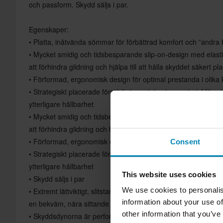
och passform. Skydd säljs i par.
Egenskaper:
• Platta, inåtvända sömmar för förbättrad komfort och ”andra
• Mycket smidig och tidsbesparande slip-on-design med elasti
att förhindra glidning och hjälpa till att hålla skyddet säkert pl
• Förformad, ergonomisk design för optimal prestanda i olika k
• Strategiskt placerade förstärkningar i rip-stop-material för 
ytterligare hållbarhet
• Mycket smidig och tidsbesparande slip-on-design med elasti
att förhindra glidning och hjälpa till att hålla skyddet säkert pl
• Förformad, ergonomisk design för optimal prestanda i olika k
Consent
• Strategiskt placerade förstärkningar i rip-stop-material för 
ytterligare hållbarhet
This website uses cookies
• Skydd säljs i par
We use cookies to personalis
• Extremt lättviktigt, slitstarkt och flexibelt skydd konstruerat
information about your use of
en bekväm, nära sittande passform
other information that you’ve
• Skyddsdynorna är perforerade och säkrade i en nätficka fö