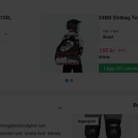
 150L
24MX Dirtbag Tv
Välj - Färg
Svart
155 kr
-44%
279 kr
Lägg till i varu
P
Superpris!
nötningsbeständighet och
d komfort och ”andra hud”-känsla