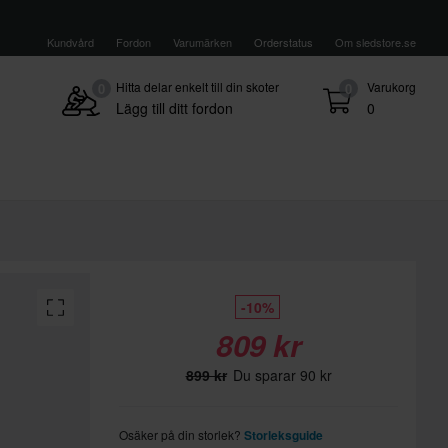
Kundvård
Fordon
Varumärken
Orderstatus
Om sledstore.se
Hitta delar enkelt till din skoter
Varukorg
0
0
Lägg till ditt fordon
0
-10%
809 kr
899 kr
Du sparar 90 kr
Osäker på din storlek?
Storleksguide