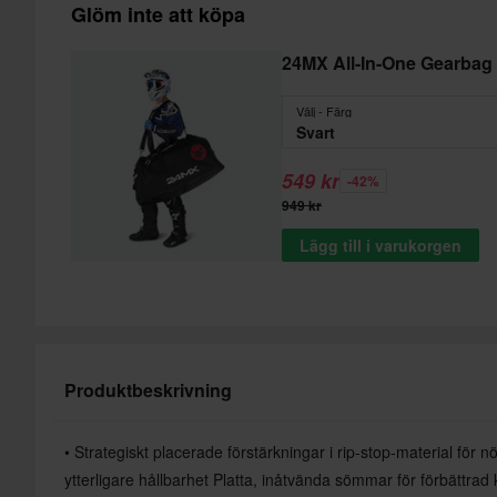
Glöm inte att köpa
24MX All-In-One Gearbag
Välj - Färg
Svart
549 kr
-42%
949 kr
Lägg till i varukorgen
Produktbeskrivning
• Strategiskt placerade förstärkningar i rip-stop-material för 
ytterligare hållbarhet Platta, inåtvända sömmar för förbättra