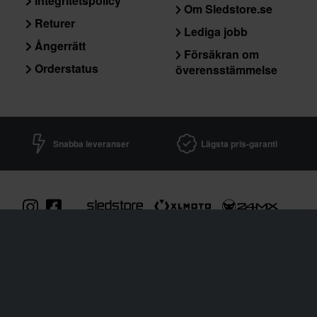
Integritetspolicy
Om Sledstore.se
Returer
Lediga jobb
Ångerrätt
Försäkran om
Orderstatus
överensstämmelse
Snabba leveranser
Lägsta pris-garanti