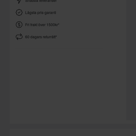
Snabba leveranser
Lägsta pris-garanti
Fri frakt över 1500kr*
60 dagars returrätt*