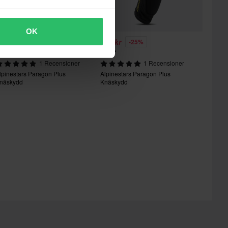
OK
65 kr
565 kr
-25%
-25%
49 kr
749 kr
1 Recensioner
1 Recensioner
lpinestars Paragon Plus
Alpinestars Paragon Plus
näskydd
Knäskydd