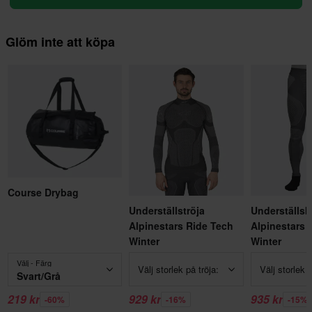
Glöm inte att köpa
Course Drybag
Underställströja
Underställsb
Alpinestars Ride Tech
Alpinestars 
Winter
Winter
Välj - Färg
Välj storlek på tröja:
Välj storlek 
Svart/Grå
219 kr
929 kr
935 kr
-60%
-16%
-15%