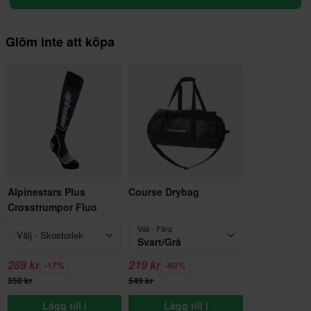
Glöm inte att köpa
Alpinestars Plus
Course Drybag
Crosstrumpor Fluo
Välj - Färg
Välj - Skostorlek
Svart/Grå
289 kr
219 kr
-17%
-60%
350 kr
549 kr
Lägg till i
Lägg till i