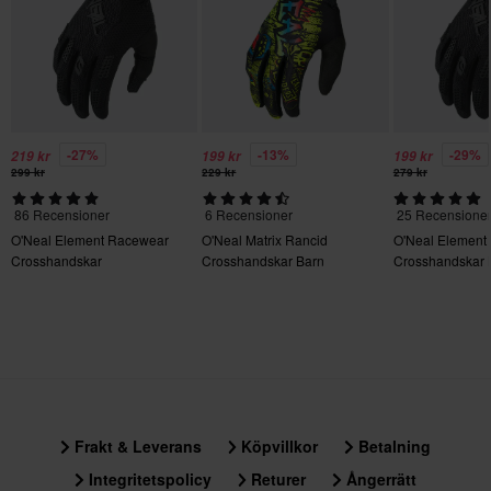
XL
• Sömlös manschettbindning med invändig syntetmocka ger
125 x 160 x 25 mm
maximal komfort på handleden och mjuk känsla.
Certifieringsstandard
• Dragflik med silikongrepp för snabb och enkel påtagning av
handsken.
Ej specificerad
• Sömlös kardborrebandsförslutning för säkerhet.
-27%
-13%
-29%
219 kr
199 kr
199 kr
• Tryckt grafik på handryggen.
299 kr
229 kr
279 kr
86 Recensioner
6 Recensioner
25 Recensione
O'Neal Element Racewear
O'Neal Matrix Rancid
O'Neal Element
Crosshandskar
Crosshandskar Barn
Crosshandskar 
Frakt & Leverans
Köpvillkor
Betalning
Integritetspolicy
Returer
Ångerrätt