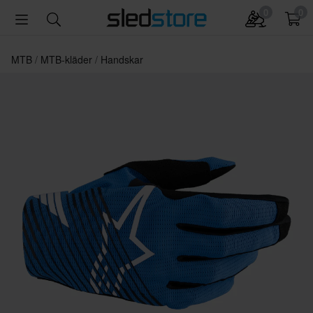
0
0
MTB
MTB-kläder
Handskar