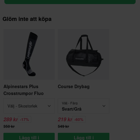
Glöm inte att köpa
Alpinestars Plus
Course Drybag
Crosstrumpor Fluo
Välj - Färg
Välj - Skostorlek
Svart/Grå
289 kr
219 kr
-17%
-60%
350 kr
549 kr
Lägg till i
Lägg till i