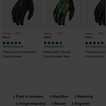
XXL
• Sömlös manschettbindning med invändig syntetmocka ger
130 x 160 x 25 mm
maximal komfort på handleden och mjuk känsla.
S
• Dragflik med silikongrepp för snabb och enkel påtagning av
handsken.
140 x 165 x 25 mm
• Sömlös kardborrebandsförslutning för säkerhet.
-27%
-13%
-29%
219 kr
199 kr
199 kr
• Tryckt grafik på handryggen.
299 kr
229 kr
279 kr
86 Recensioner
6 Recensioner
25 Recensione
O'Neal Element Racewear
O'Neal Matrix Rancid
O'Neal Element
Crosshandskar
Crosshandskar Barn
Crosshandskar 
Frakt & Leverans
Köpvillkor
Betalning
Integritetspolicy
Returer
Ångerrätt