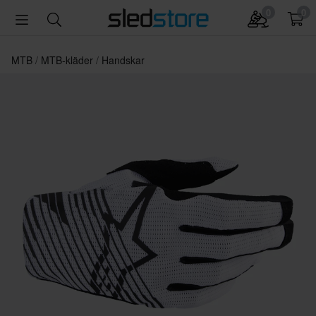
0
0
MTB
MTB-kläder
Handskar