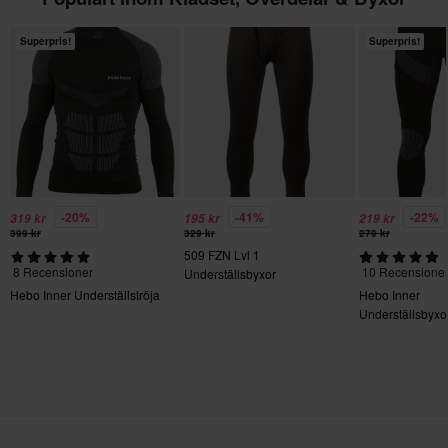
Superpris!
Superpris!
-20%
-41%
-22%
319 kr
195 kr
219 kr
399 kr
329 kr
279 kr
509 FZN Lvl 1
8 Recensioner
10 Recensione
Underställsbyxor
Hebo Inner Underställströja
Hebo Inner
Underställsbyxo