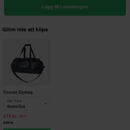
Lägg till i varukorgen
Glöm inte att köpa
Course Drybag
Välj - Färg
Svart/Grå
219 kr
-60%
549 kr