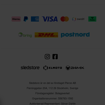
mediala och laterala kollateralbanden, de främre och bakre
korsbanden samt den laterala och mediala menisken.
• Tillverkad med ett polyuretan ytterskal, är de utbytbara
tredelade knäskålarna stödda med en Nucleon PLASMA-
skyddare för den optimala blandningen av slagskydd, flexibilitet
och reptålighet.
• Enligt europeisk lagstiftning är CE-märket ett
överensstämmelsekrav för marknadsföring av denna produkt.
Följande standarder gäller:
• Knäskyddare: EN 1621-1:2012 level 1
Sledstore är en del av företaget Pierce AB
Fleminggatan 20A, 112 26 Stockholm, Sverige
Företagsregister: Bolagsverket
Organisationsnummer: 556763-1592
Auktoriserad Representant: Göran Dahlin