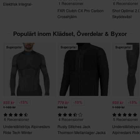
1 Recensioner
6 Recensioner
Elektrisk Integral-
Returavgifter tillkommer. *Rätten att returnera gäller inte för
XXL/3XL
skoterhjälm 26
FXR Clutch CX Pro Carbon
Shot Optimal 2.
produkter som är personaliserade eller tillverkade på beställning.
160 x 280 x 50 mm
Crosshjälm
Skyddsväst
Se vår
Kundvård-sida
för mer information och villkor.
L/XL
Populärt inom Klädset, Överdelar & Byxor
160 x 280 x 50 mm
Superpris!
Superpris!
Superpris!
-15%
-10%
-15%
935 kr
779 kr
935 kr
1 100 kr
869 kr
1 100 kr
6 Recensioner
4 Recensioner
5 Recensioner
Underställströja Alpinestars
Rusty Stitches Jack
Underställsbyxo
Ride Tech Winter
Thomson Mellanlager Jacka
Alpinestars Rid
Winter