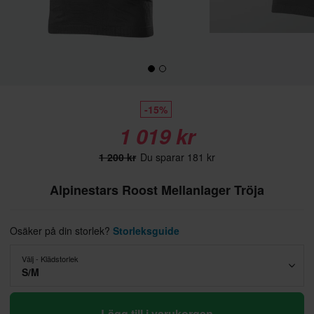
-15%
1 019 kr
1 200 kr
Du sparar 181 kr
Alpinestars Roost Mellanlager Tröja
Osäker på din storlek?
Storleksguide
Välj - Klädstorlek
S/M
Lägg till i varukorgen