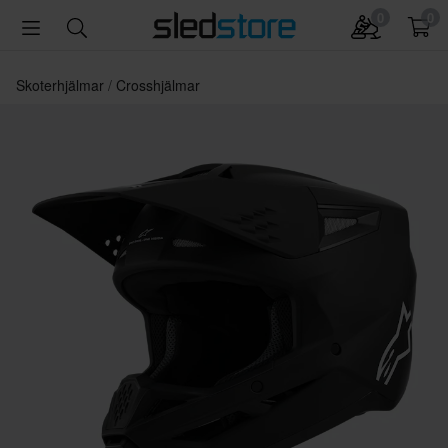
0
0
Skoterhjälmar
Crosshjälmar