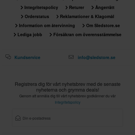
• Mjuk tyg-hakrem är 25 mm för optimal säkerhet och
Integritetspolicy
Returer
Ångerrätt
förarkomfort.
• D-ringar i rostfritt stål säkerställer en tät och säker passform.
Orderstatus
Reklamationer & Klagomål
• SM3-hjälmen uppfyller både DOT-certifiering och ECE 2206
Information om återvinning
Om Sledstore.se
homologation för användning över hela världen.
Lediga jobb
Försäkran om överensstämmelse
Kundservice
info@sledstore.se
Registrera dig för vårt nyhetsbrev med de senaste
nyheterna och grymma deals!
Genom att anmäla dig till vårt nyhetsbrev godkänner du vår
Integritetspolicy