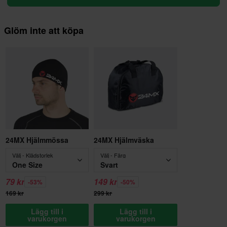
Glöm inte att köpa
24MX Hjälmmössa
24MX Hjälmväska
Välj - Klädstorlek
Välj - Färg
One Size
Svart
79 kr
149 kr
-53%
-50%
169 kr
299 kr
Lägg till i
Lägg till i
varukorgen
varukorgen