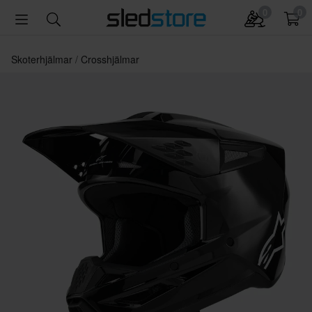
0
0
Skoterhjälmar
Crosshjälmar