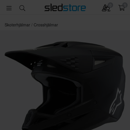
0
0
Skoterhjälmar
Crosshjälmar