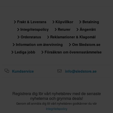
325 x 425 x 275 mm
Certifieringsstandard
ECE 22.06
Frakt & Leverans
Köpvillkor
Betalning
Integritetspolicy
Returer
Ångerrätt
Orderstatus
Reklamationer & Klagomål
Information om återvinning
Om Sledstore.se
Lediga jobb
Försäkran om överensstämmelse
Kundservice
info@sledstore.se
Registrera dig för vårt nyhetsbrev med de senaste
nyheterna och grymma deals!
Genom att anmäla dig till vårt nyhetsbrev godkänner du vår
Integritetspolicy