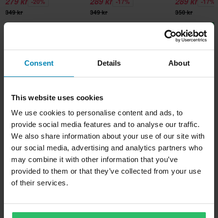
279 kr
289 kr
289 kr
-20%
-17%
-17%
349 kr
349 kr
350 kr
Lägg till i
Lägg till i
Lägg t
varukorgen
varukorgen
varuk
Consent
Details
About
Produktbeskrivning
This website uses cookies
Alpinestars SM5-hjälmen är resultatet av över fem års intensiva
Produktspecifikationer
We use cookies to personalise content and ads, to
studier, utveckling och tester. Baserat på Alpinestars fem
provide social media features and to analyse our traffic.
decennier av skyddsutveckling har de granskat varje möjlig
Kundrecensioner
(14)
Stängning
We also share information about your use of our site with
aspekt för att konstruera en hjälm som är säker och omsorgsfullt
our social media, advertising and analytics partners who
Dubbla D-Ringar
utformad för att ge optimalt skydd och komfort, och detta till ett
Storleksguide
may combine it with other information that you’ve
utmärkt pris.
Hjälmegenskaper
provided to them or that they’ve collected from your use
Snabbavtagbara kindkuddar, Avtagbart foder, Dubbla D-ringar
of their services.
Leverans & returer
Egenskaper:
• Skalet är gjort av tekniskt avancerad, stöttålig termoplast och
Skydd mot rotationskraft
finns i två storlekar
Snabba leveranser
Ingen
Frågor om produkten