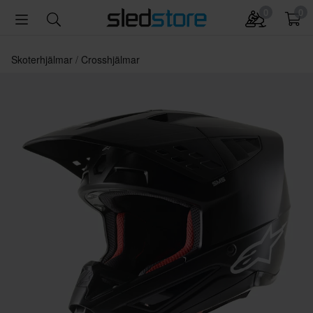
0
0
Skoterhjälmar
Crosshjälmar