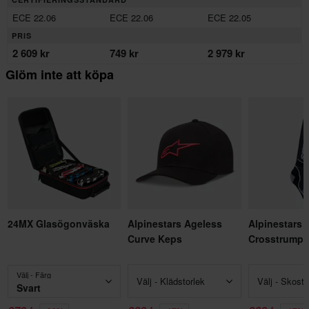
ECE 22.06
ECE 22.06
ECE 22.05
PRIS
2 609 kr
749 kr
2 979 kr
Glöm inte att köpa
24MX Glasögonväska
Alpinestars Ageless
Alpinestars 
Curve Keps
Crosstrumpo
Välj - Färg
Välj - Klädstorlek
Välj - Skosto
Svart