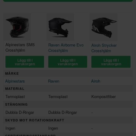
Alpinestars SM5
Raven Airborne Evo
Airoh Strycker
Crosshjälm
Crosshjälm
Crosshjälm
Lägg till i
Lägg till i
Lägg till i
varukorgen
varukorgen
varukorgen
MÄRKE
Alpinestars
Raven
Airoh
MATERIAL
Termoplast
Termoplast
Kompositfiber
STÄNGNING
Dubbla D-Ringar
Dubbla D-Ringar
-
SKYDD MOT ROTATIONSKRAFT
Ingen
Ingen
-
CERTIFIERINGSSTANDARD